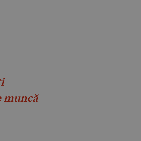
i
e muncă