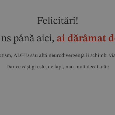
Felicitări!
uns până aici,
ai dărâmat d
tism, ADHD sau altă neurodivergență îi schimbi viața.
Dar ce câștigi este, de fapt, mai mult decât atât: