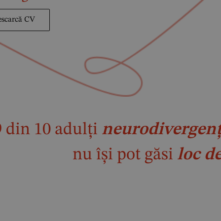
escarcă CV
9 din 10 adulți
neurodivergenț
nu își pot găsi
loc d