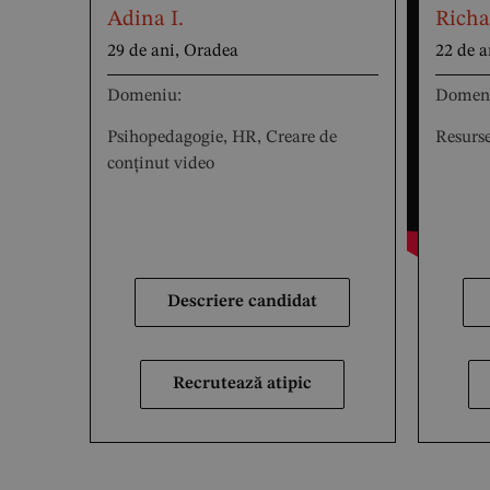
Adina I.
Richa
29 de ani, Oradea
22 de a
Domeniu:
Domen
Psihopedagogie, HR, Creare de
Resurse
conținut video
Descriere candidat
Recrutează atipic