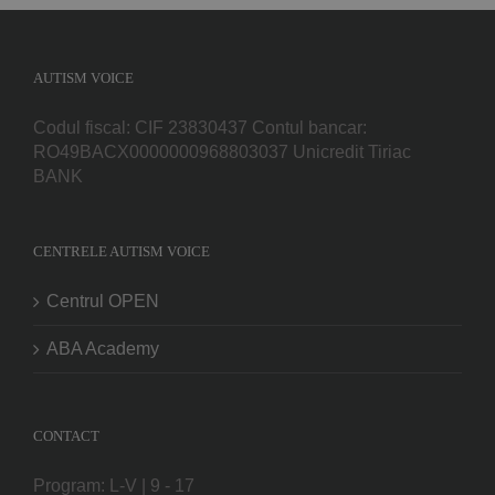
AUTISM VOICE
Codul fiscal: CIF 23830437 Contul bancar:
RO49BACX0000000968803037 Unicredit Tiriac
BANK
CENTRELE AUTISM VOICE
Centrul OPEN
ABA Academy
CONTACT
Program: L-V | 9 - 17