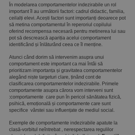
În modelarea comportamentelor indezirabile un rol
important îl au următorii factori: cadrul didactic, familia,
ceilalți elevi. Acești factori sunt importanți deoarece pot
să metina comportamentul în reperoriul copilului
oferind recompensa necesară pentru metinerea lui sau
pot să descrească apariția acelui comportament
identificând și înlăturând ceea ce îl menține.
Atunci când dorim să intervenim asupra unui
comportament este important ca mai întâi să
prioritizam importanța și gravitatea comportamentelor
alegând niște targeturi clare, ținând cont de
clasificarea comportamentelor indezirabile. Primele
comportamente asupra cărora vom interveni sunt
:comportamente care pun în pericol sănătatea fizică,
psihică, emoțională și comportamente care sunt
specifice vârstei sau influențate de mediul social.
Exemple de comportamente indezirabile apatute la
clasă-vorbitul neîntrebat , nerespectarea regulilor