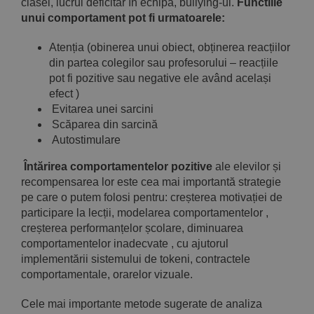
clasei, lucrul deficitar în echipă, bullying-ul.
Functiile
unui comportament pot fi urmatoarele:
Atenția (obinerea unui obiect, obținerea reacțiilor
din partea colegilor sau profesorului – reacțiile
pot fi pozitive sau negative ele având același
efect )
Evitarea unei sarcini
Scăparea din sarcină
Autostimulare
Întărirea comportamentelor pozitive
ale elevilor și
recompensarea lor este cea mai importantă strategie
pe care o putem folosi pentru: creșterea motivației de
participare la lecții, modelarea comportamentelor ,
creșterea performanțelor școlare, diminuarea
comportamentelor inadecvate , cu ajutorul
implementării sistemului de tokeni, contractele
comportamentale, orarelor vizuale.
Cele mai importante metode sugerate de analiza