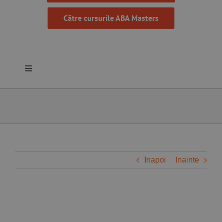
Către cursurile ABA Masters
Toggle
Navigation
Despre noi
Resurse
Programe
Inapoi
Inainte
Proiecte