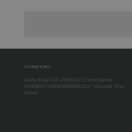
AUTISM VOICE
Codul fiscal: CIF 23830437 Contul bancar:
RO49BACX0000000968803037 Unicredit Tiriac
BANK