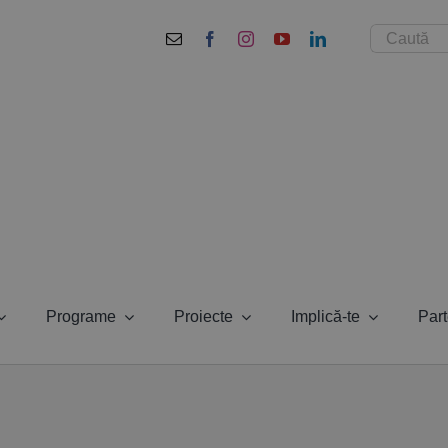
Cautare...
Programe
Proiecte
Implică-te
Part