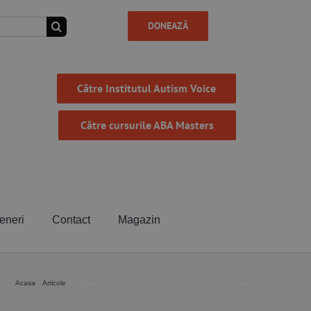
DONEAZĂ
Către Institutul Autism Voice
Către cursurile ABA Masters
eneri
Contact
Magazin
Acasa
Articole
Alegerea abilităților țintă – Ce întrebări trebuie să punem