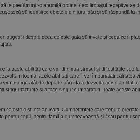
 să le predăm într-o anumită ordine. ( ex: limbajul receptive se 
ușească să identifice obictele din jurul său și să răspundă la in
feri sugestii despre ceea ce este gata să învețe și ceea ce îi pla
jtati.
a acele abilități care vor diminua stresul și dificultățile copilulu
ltăm tocmai acele abilități care îi vor îmbunătăți calitatea vieți
și vom merge atât de departe până la a dezvolta acele abilități c
ăti singur facturile și a face singur cumpărături. Toate aceste abi
că este o stiintă aplicată. Competențele care trebuie predate t
 pentru copil, pentru familia dumneavoastră și / sau pentru soci