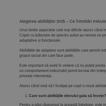
Alegerea abilităților țintă – Ce întrebări treb
Unul dintre aspectele cele mai dificile atunci cân
Copiii cu tulburare de spectru autist au nevoie un p
adaptative și funcționale.
Abilitătile de adaptare sunt abilitătile care permit
grupul social din care face parte.
Este important să aveți în vedere că nu puteți preda t
un comportament indezirabil pornit tocmai din indepen
privește intervenția.
Atunci când vreți să-l învățați pe copil o nouă abilit
Care sunt abilitățile elevului gata să învețe
Pentru a găsi răspunsul la această întrebare, este ind