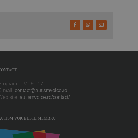
Facebook
WhatsApp
E-
mail:
CONTACT
Program: L-V | 9 - 17
E-mail:
contact@autismvoice.ro
Web site:
autismvoice.ro/contact/
AUTISM VOICE ESTE MEMBRU