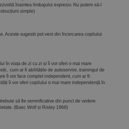
dezvoltă înaintea limbajului expresiv. Nu putem să-l
strucțiuni simple)
ce. Aceste sugestii pot veni din încercarea copilului
i în viața de zi cu zi și îi vor oferi o mai mare
i, cum ar fi abilitățile de autoservire, trainingul de
are îl vor face complet independent, cum ar fi:
lități îi vor oferi copilului o mai mare independență în
rebuie să fie semnificative din punct de vedere
etate. (Baer, Wolf și Risley 1968)