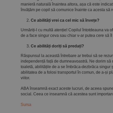
manieră naturală înaintea altora, așa că este indicat
învățăm pe copil să comunice înainte ca acesta să re
Ce abilități vrei ca cel mic să învețe?
Urmăriți-l cu multă atenție! Copilul întotdeauna va o
de a face singur ceva sau chiar v-ar putea cere să îl a
Ce abilități doriți să predați?
Răspunsul la această întrebare ar trebui să se rezume l
independență față de dumneavoastră. Ne dorim să dezvo
toaletă, abilitățile de a se îmbrăca-dezbrăca singur 
abilitatea de a folosi transportul în comun, de a-și pl
viitor.
ABA înseamnă exact aceste lucruri, de aceea spunem 
social. Ceea ce inseamnă că acestea sunt importante
Sursa