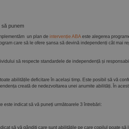
uie să punem
d implementăm un plan de
intervenție ABA
este alegerea programel
rogram care să le ofere șansa să devină independenți cât mai rep
 individului să respecte standardele de independență și responsab
oate abilitățile deficitare în același timp. Este posibil să vă con
dența creată de nedezvoltarea unei anumite abilități. În acest ca
ate este indicat să vă puneți următoarele 3 întrebări:
?
icat să vă gândiți care sunt abilitățile pe care copilul poate să 