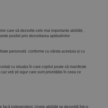
or care să dezvolte cele mai importante abilități .
ede posibil prin dezvoltarea aptitudinilor
ilitate personală conforme cu vârsta acestuia și cu
fruntați cu situația în care copilul poate să manifeste
z veți ști sigur care sunt prioritățile în ceea ce
le facă independent. Unele abilități se dezvoltă într-o