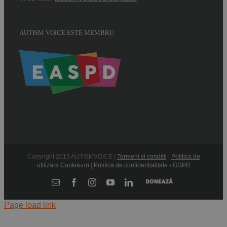
AUTISM VOICE ESTE MEMBRU
Copyright 2015 AUTISMVOICE |
Termeni si conditii
|
Politica de
utilizare Cookie-uri
|
Politica de confidentialitate - GDPR
Donează
E-
Facebook
Instagram
YouTube
LinkedIn
mail:
Page load link