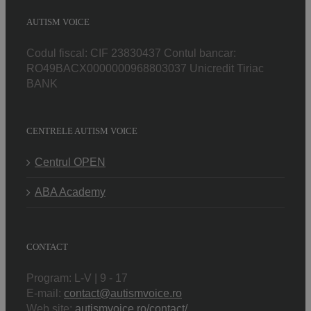
AUTISM VOICE
Codul fiscal: CIF 23830437 Contul bancar:
RO49BACX0000000968803037 Unicredit Tiriac
BANK
CENTRELE AUTISM VOICE
Centrul OPEN
ABA Academy
CONTACT
Program: L-V | 9 - 17
E-mail:
contact@autismvoice.ro
Web site:
autismvoice.ro/contact/