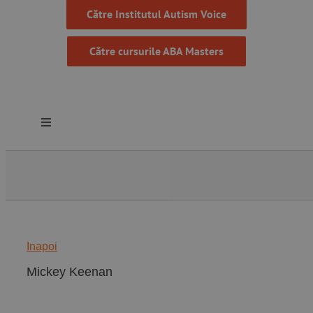
Către Institutul Autism Voice
Către cursurile ABA Masters
Toggle
Navigation
Despre noi
Resurse
Inapoi
Programe
Mickey Keenan
Proiecte