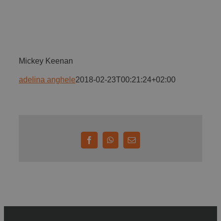
Implică-te
Parteneri
Mickey Keenan
adelina anghele
2018-02-23T00:21:24+02:00
Contact
Magazin
Facebook
WhatsApp
E-
mail: