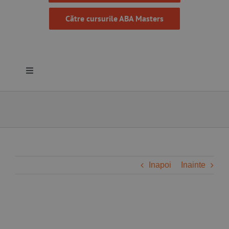
Către cursurile ABA Masters
Toggle
Navigation
Despre noi
Resurse
Programe
Inapoi
Inainte
Proiecte