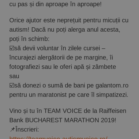
cu pas și din aproape în aproape!
Orice ajutor este neprețuit pentru micuții cu
autism! Dacă nu poți alerga anul acesta,
poți în schimb:
☑️să devii voluntar în zilele cursei –
încurajezi alergătorii de pe margine, îi
fotografiezi sau le oferi apă și zâmbete
sau
☑️să donezi o sumă de bani pe galantom.ro
pentru un maratonist pe care îl simpatizezi.
Vino și tu în TEAM VOICE de la Raiffeisen
Bank BUCHAREST MARATHON 2019!
📌Înscrieri: