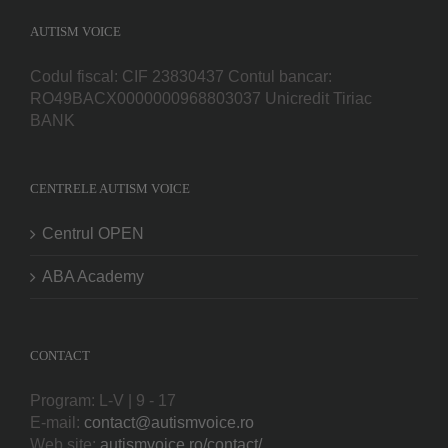
AUTISM VOICE
Codul fiscal: CIF 23830437 Contul bancar:
RO49BACX0000000968803037 Unicredit Tiriac
BANK
CENTRELE AUTISM VOICE
Centrul OPEN
ABA Academy
CONTACT
Program: L-V | 9 - 17
E-mail:
contact@autismvoice.ro
Web site:
autismvoice.ro/contact/