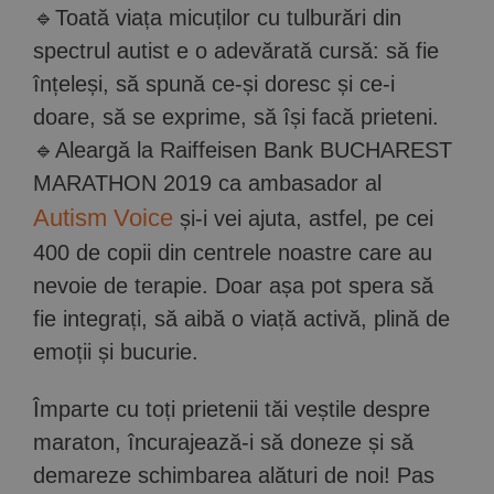
🔹Toată viața micuților cu tulburări din
spectrul autist e o adevărată cursă: să fie
înțeleși, să spună ce-și doresc și ce-i
doare, să se exprime, să își facă prieteni.
🔹Aleargă la Raiffeisen Bank BUCHAREST
MARATHON 2019 ca ambasador al
Autism Voice
și-i vei ajuta, astfel, pe cei
400 de copii din centrele noastre care au
nevoie de terapie. Doar așa pot spera să
fie integrați, să aibă o viață activă, plină de
emoții și bucurie.
Împarte cu toți prietenii tăi veștile despre
maraton, încurajează-i să doneze și să
demareze schimbarea alături de noi! Pas