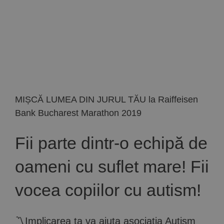
Implică-te
Parteneri
Contact
MIȘCĂ LUMEA DIN JURUL TĂU la Raiffeisen
Magazin
Bank Bucharest Marathon 2019
Fii parte dintr-o echipă de
oameni cu suflet mare! Fii
vocea copiilor cu autism!
〽️Implicarea ta va ajuta asociația Autism