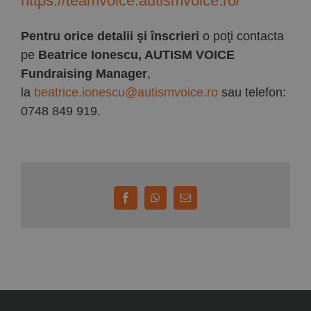
https://teamvoice.autismvoice.ro/
Pentru orice detalii şi înscrieri
o poţi contacta
pe
Beatrice Ionescu, AUTISM VOICE
Fundraising Manager
,
la
beatrice.ionescu@autismvoice.ro
sau telefon:
0748 849 919.
Facebook
WhatsApp
E-
mail: