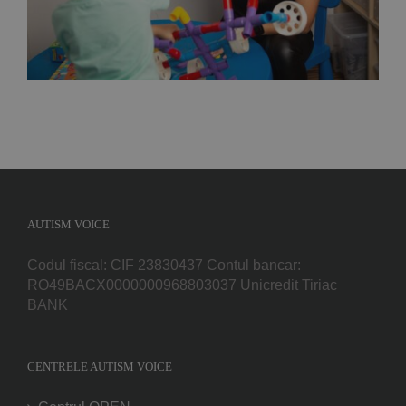
autism
AUTISM VOICE
Codul fiscal: CIF 23830437 Contul bancar:
RO49BACX0000000968803037 Unicredit Tiriac
BANK
CENTRELE AUTISM VOICE