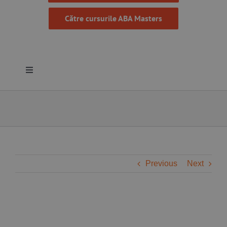
Către cursurile ABA Masters
Toggle
Navigation
Despre noi
Resurse
Programe
Previous
Next
Proiecte