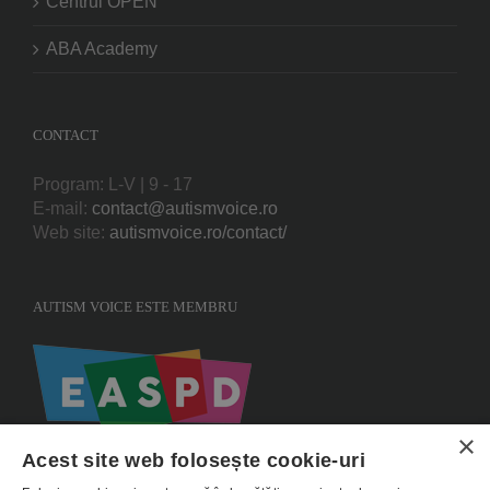
Centrul OPEN
ABA Academy
CONTACT
Program: L-V | 9 - 17
E-mail:
contact@autismvoice.ro
Web site:
autismvoice.ro/contact/
AUTISM VOICE ESTE MEMBRU
×
Acest site web folosește cookie-uri