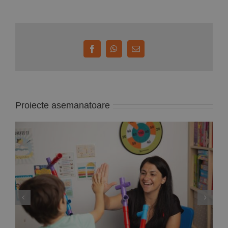
Facebook
WhatsApp
E-
mail:
Proiecte asemanatoare
Deputata PNL Mara Calista anunță un proiect
de lege care reglementează modul de
exercitare a profesiei de ”analist
comportamental”, adică specialistul care
gestionează terapiile problemelor copiilor cu