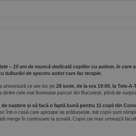
tate – 10 ani de muncă dedicată copiilor cu autism, în care a
 tulburări de spectru autist care fac terapie.
ea aniversară ce are loc pe
28 iunie, de la ora 19:00, la Tete-A-
a dintre cele mai frumoase parcuri din București, plină de surpri
de naștere și să facă o faptă bună pentru 11 copii din Cons
esc într-o casă care aproape se prăbușește, toți copiii sunt olimpi
poată merge în continuare la școală. Copiii cei mari urmează facul