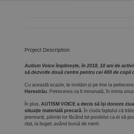
Project Description
Autism Voice împlinește, în 2018, 10 ani de activi
să dezvolte două centre pentru cei 400 de copii cu
Cu această ocazie, te invităm și pe tine la petrecer
Herestrău
. Petrecerea va fi minunată, în inima unui
În plus,
AUTISM VOICE a decis să își doneze ziua 
situație materială precară.
În ciuda faptului că trăi
premianți, părinții lor făcând tot posibilul ca ei să 
stat, la buget, având bursă de merit.