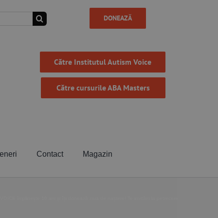
DONEAZĂ
Către Institutul Autism Voice
Către cursurile ABA Masters
eneri
Contact
Magazin
OICE împlinește 10 ani și își donează ziua de naștere! Te invităm la petrecere