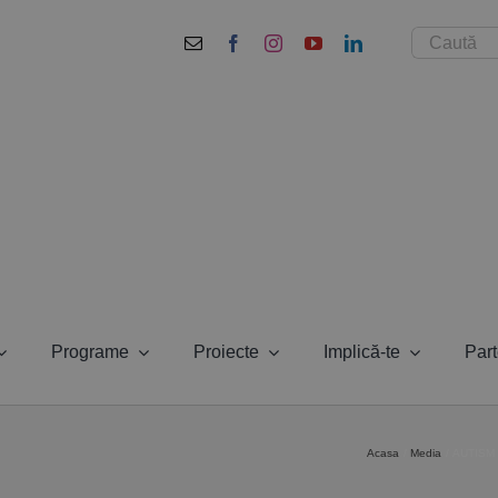
Cautare...
Programe
Proiecte
Implică-te
Part
Acasa
Media
AUTISM V