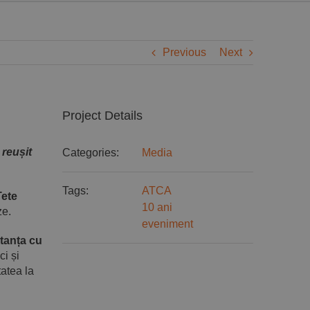
Previous
Next
Project Details
 reușit
Categories:
Media
Tags:
ATCA
Tete
10 ani
ze.
eveniment
tanța cu
ci și
tatea la