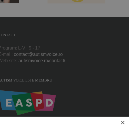
Line
CONTACT
Program: L-V | 9 - 17
E-mail:
contact@autismvoice.ro
Web site:
autismvoice.ro/contact/
AUTISM VOICE ESTE MEMBRU
×