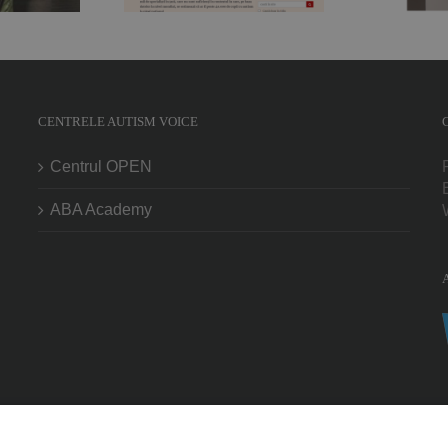
Nicoleta Orlea,
ucru care
fundraiser, jurnalist și
mdată nu se
mamă de copil cu
ntâmplă“
autism
CENTRELE AUTISM VOICE
Centrul OPEN
ABA Academy