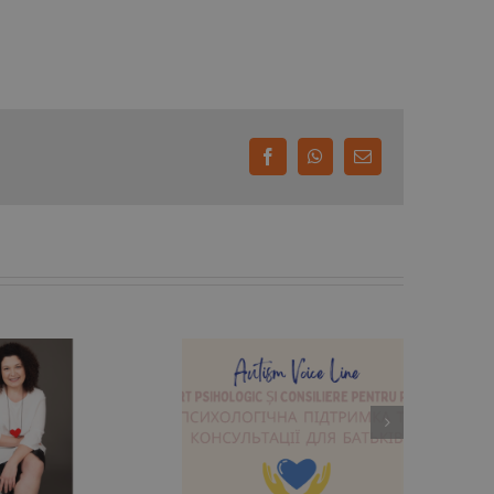
Facebook
WhatsApp
E-
mail:
ărinții din Ucraina și
România au acum
suport psihologic
atuit la Autism Voice