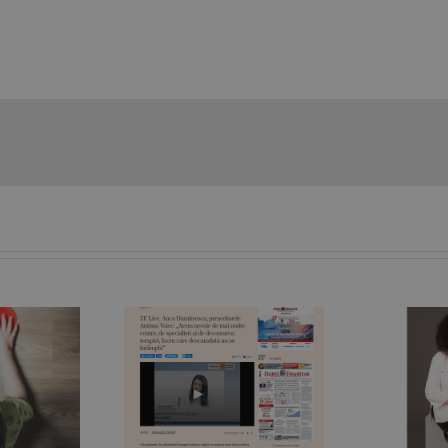
„În spatele oricărui
Live. Anca
copil sau adolescent
mitrescu,
care are un
intele Autism
comportament bizar
P
 „Avem nevoie
se poate ascunde un
 multe centre,
suflet afectat de
cialişti şi de
tulburări de spectru”.
gr
area terapiei,