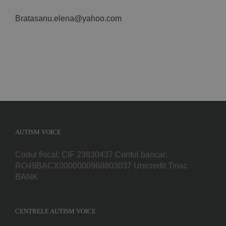
Bratasanu.elena@yahoo.com
AUTISM VOICE
Codul fiscal: CIF 23830437 Contul bancar:
RO49BACX0000000968803037 Unicredit Tiriac
BANK
CENTRELE AUTISM VOICE