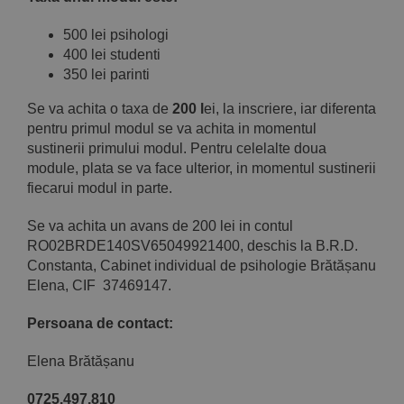
500 lei psihologi
400 lei studenti
350 lei parinti
Se va achita o taxa de
200 l
ei, la inscriere, iar diferenta
pentru primul modul se va achita in momentul
sustinerii primului modul. Pentru celelalte doua
module, plata se va face ulterior, in momentul sustinerii
fiecarui modul in parte.
Se va achita un avans de 200 lei in contul
RO02BRDE140SV65049921400, deschis la B.R.D.
Constanta, Cabinet individual de psihologie Brătășanu
Elena, CIF 37469147.
Persoana de contact:
Elena Brătășanu
0725.497.810