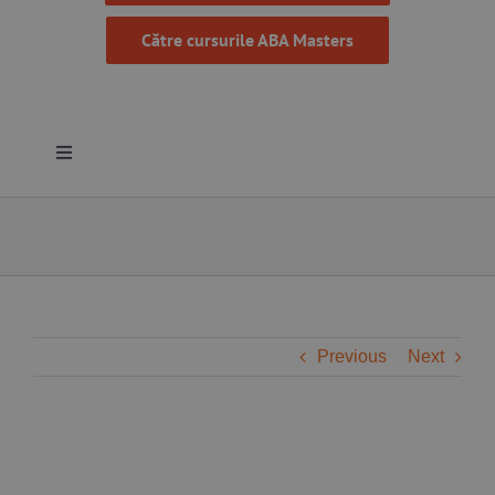
Către cursurile ABA Masters
Toggle
Navigation
Despre noi
Resurse
Programe
Previous
Next
Proiecte