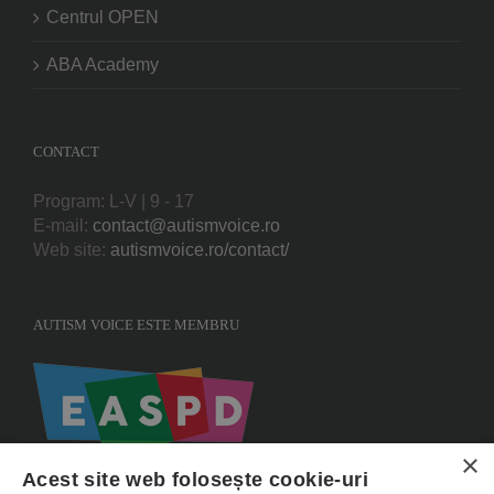
Centrul OPEN
ABA Academy
CONTACT
Program: L-V | 9 - 17
E-mail:
contact@autismvoice.ro
Web site:
autismvoice.ro/contact/
AUTISM VOICE ESTE MEMBRU
×
Acest site web folosește cookie-uri