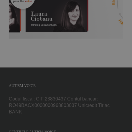
parinti 9, 10 Aprilie
AUTISM VOICE
Codul fiscal: CIF 23830437 Contul bancar:
RO49BACX0000000968803037 Unicredit Tiriac
BANK
CENTRELE AUTISM VOICE