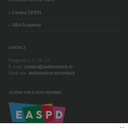
Centrul OPEN
ABA Academy
CONTACT
Program: L-V | 9 - 17
E-mail:
contact@autismvoice.ro
Web site:
autismvoice.ro/contact/
AUTISM VOICE ESTE MEMBRU