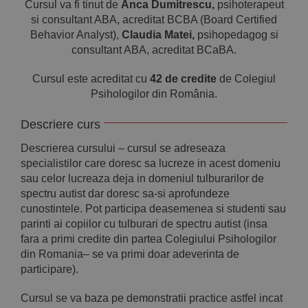
Cursul va fi tinut de
Anca Dumitrescu,
psihoterapeut
si consultant ABA, acreditat BCBA (Board Certified
Behavior Analyst),
Claudia Matei,
psihopedagog si
consultant ABA, acreditat BCaBA.
Cursul este acreditat cu
42 de credite
de Colegiul
Psihologilor din România.
Descriere curs
Descrierea cursului – cursul se adreseaza
specialistilor care doresc sa lucreze in acest domeniu
sau celor lucreaza deja in domeniul tulburarilor de
spectru autist dar doresc sa-si aprofundeze
cunostintele. Pot participa deasemenea si studenti sau
parinti ai copiilor cu tulburari de spectru autist (insa
fara a primi credite din partea Colegiului Psihologilor
din Romania– se va primi doar adeverinta de
participare).
Cursul se va baza pe demonstratii practice astfel incat