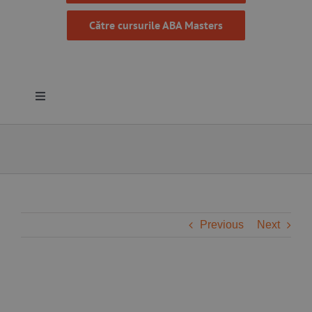
Către cursurile ABA Masters
Toggle
Navigation
Despre noi
Resurse
Programe
Previous
Next
Proiecte