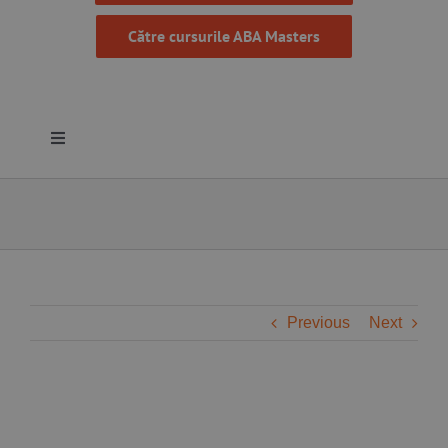
Către cursurile ABA Masters
Toggle
Navigation
Despre noi
Resurse
Programe
Previous
Next
Proiecte