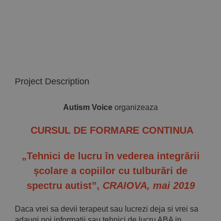
Implică-te
Parteneri
Contact
Project Description
Magazin
Autism Voice
organizeaza
CURSUL DE FORMARE CONTINUA
„Tehnici de lucru în vederea integrării
școlare a copiilor cu tulburări de
spectru autist”,
CRAIOVA, mai 2019
Daca vrei sa devii terapeut sau lucrezi deja si vrei sa
adaugi noi informatii sau tehnici de lucru ABA in