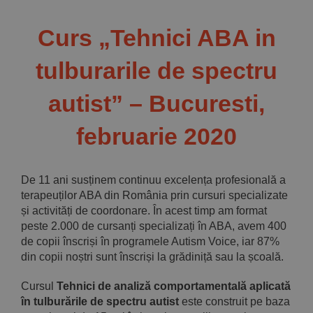
Implică-te
Curs „Tehnici ABA in
Parteneri
tulburarile de spectru
autist” – Bucuresti,
Contact
februarie 2020
Magazin
De 11 ani susținem continuu excelența profesională a
terapeuților ABA din România prin cursuri specializate
și activități de coordonare. În acest timp am format
peste 2.000 de cursanți specializați în ABA, avem 400
de copii înscriși în programele Autism Voice, iar 87%
din copii noștri sunt înscriși la grădiniță sau la școală.
Cursul
Tehnici de analiză comportamentală aplicată
în tulburările de spectru autist
este construit pe baza