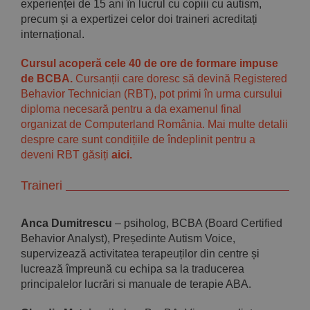
experienței de 15 ani în lucrul cu copiii cu autism,
precum și a expertizei celor doi traineri acreditați
internațional.
Cursul acoperă cele 40 de ore de formare impuse
de BCBA.
Cursanții care doresc să devină Registered
Behavior Technician (RBT), pot primi în urma cursului
diploma necesară pentru a da examenul final
organizat de Computerland România. Mai multe detalii
despre care sunt condițiile de îndeplinit pentru a
deveni RBT găsiți
aici.
Traineri
Anca Dumitrescu
– psiholog, BCBA (Board Certified
Behavior Analyst), Președinte Autism Voice,
supervizează activitatea terapeuților din centre și
lucrează împreună cu echipa sa la traducerea
principalelor lucrări si manuale de terapie ABA.