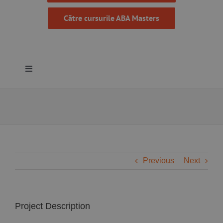
Către cursurile ABA Masters
Toggle
Navigation
Despre noi
Resurse
Programe
Previous
Next
Proiecte
Project Description