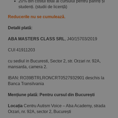
20% din costul total al cursului pentru părinți și
studenți. (studii de licență)
Reducerile nu se cumulează.
Detalii plată
:
ABA MASTERS CLASS SRL
, J40/15703/2019
CUI 41911203
cu sediul in Bucuresti, Sector 2, str. Orzari nr. 92A,
mansarda, camera 2.
IBAN: RO39BTRLRONCRT0527932901 deschis la
Banca Transilvania
Mențiune plată: Pentru cursul din București
Locația
Centru Autism Voice – Aba Academy, strada
Orzari, nr. 92A, sector 2, București