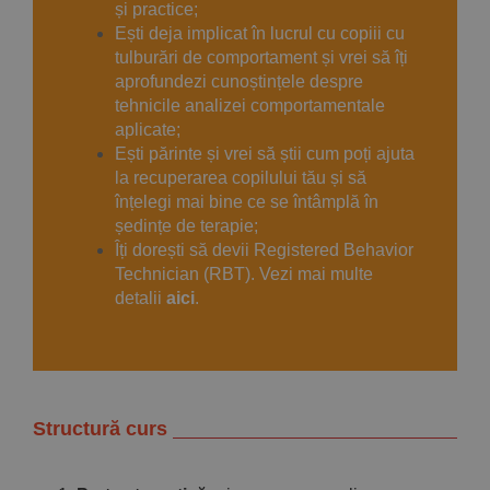
și practice;
Ești deja implicat în lucrul cu copiii cu
tulburări de comportament și vrei să îți
aprofundezi cunoștințele despre
tehnicile analizei comportamentale
aplicate;
Ești părinte și vrei să știi cum poți ajuta
la recuperarea copilului tău și să
înțelegi mai bine ce se întâmplă în
ședințe de terapie;
Îți dorești să devii Registered Behavior
Technician (RBT). Vezi mai multe
detalii
aici
.
Structură curs