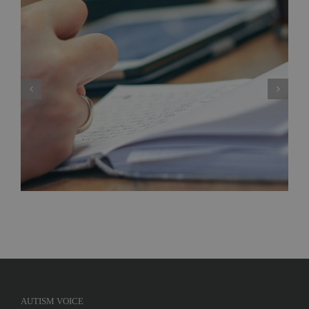
Curs ”Tehnici ABA în tulburările de spectru
autist” – Iasi, Aprilie – Mai 2020
AUTISM VOICE