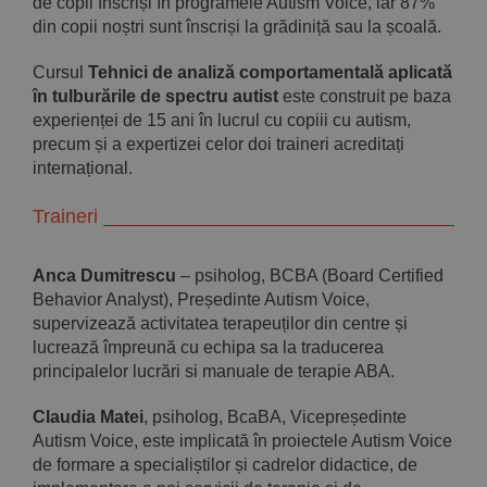
de copii înscriși în programele Autism Voice, iar 87%
din copii noștri sunt înscriși la grădiniță sau la școală.
Cursul
Tehnici de analiză comportamentală aplicată
în tulburările de spectru autist
este construit pe baza
experienței de 15 ani în lucrul cu copiii cu autism,
precum și a expertizei celor doi traineri acreditați
internațional.
Traineri
Anca Dumitrescu
– psiholog, BCBA (Board Certified
Behavior Analyst), Președinte Autism Voice,
supervizează activitatea terapeuților din centre și
lucrează împreună cu echipa sa la traducerea
principalelor lucrări si manuale de terapie ABA.
Claudia Matei
, psiholog, BcaBA, Vicepreședinte
Autism Voice, este implicată în proiectele Autism Voice
de formare a specialiștilor și cadrelor didactice, de