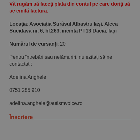
Vă rugăm să faceți plata din contul pe care doriți să
se emită factura.
Locația: Asociația Surâsul Albastru Iași, Aleea
Sucidava nr. 6, bl.263, incinta PT13 Dacia, Iaşi
Numărul de cursanți
: 20
Pentru întrebări sau nelămuriri, nu ezitați să ne
contactați:
Adelina Anghele
0751 285 910
adelina.anghele@autismvoice.ro
Înscriere