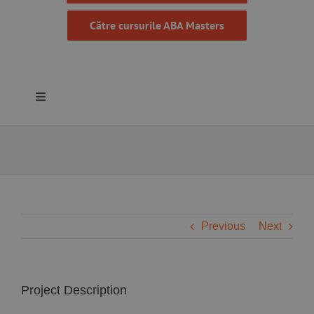
Către cursurile ABA Masters
Toggle
Navigation
Despre noi
Resurse
Programe
Previous
Next
Proiecte
Project Description