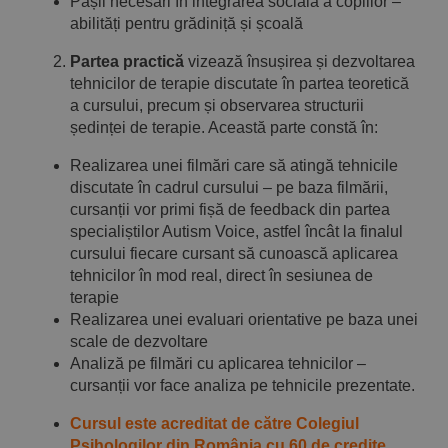
Pașii necesari în integrarea socială a copiilor –
abilități pentru grădiniță și școală
Partea practică
vizează însușirea și dezvoltarea
tehnicilor de terapie discutate în partea teoretică
a cursului, precum și observarea structurii
ședinței de terapie. Această parte constă în:
Realizarea unei filmări care să atingă tehnicile
discutate în cadrul cursului – pe baza filmării,
cursanții vor primi fișă de feedback din partea
specialiștilor Autism Voice, astfel încât la finalul
cursului fiecare cursant să cunoască aplicarea
tehnicilor în mod real, direct în sesiunea de
terapie
Realizarea unei evaluari orientative pe baza unei
scale de dezvoltare
Analiză pe filmări cu aplicarea tehnicilor –
cursanții vor face analiza pe tehnicile prezentate.
Cursul este acreditat de către Colegiul
Psihologilor din România cu 60 de credite.