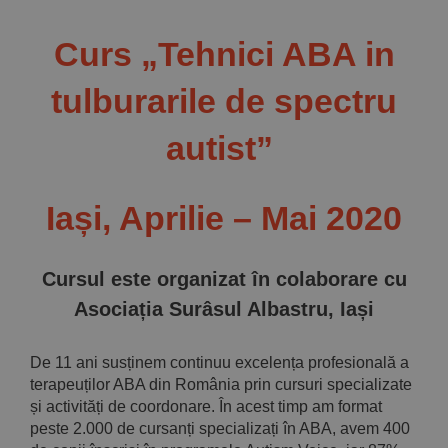
Implică-te
Curs „Tehnici ABA in
Parteneri
tulburarile de spectru
autist”
Contact
Magazin
Iași, Aprilie – Mai 2020
Cursul este organizat în colaborare cu
Asociația Surâsul Albastru, Iași
De 11 ani susținem continuu excelența profesională a
terapeuților ABA din România prin cursuri specializate
și activități de coordonare. În acest timp am format
peste 2.000 de cursanți specializați în ABA, avem 400