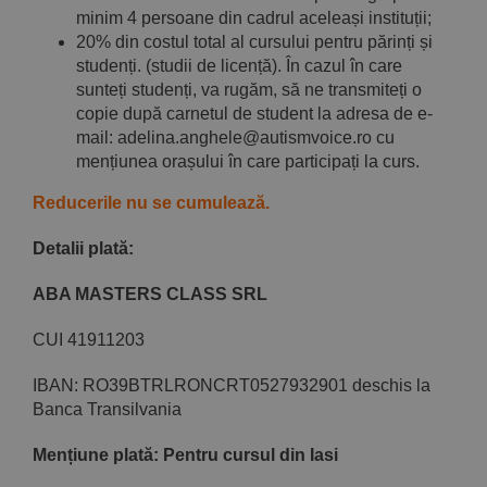
minim 4 persoane din cadrul aceleași instituții;
20% din costul total al cursului pentru părinți și
studenți. (studii de licență). În cazul în care
sunteți studenți, va rugăm, să ne transmiteți o
copie după carnetul de student la adresa de e-
mail: adelina.anghele@autismvoice.ro cu
mențiunea orașului în care participați la curs.
Reducerile nu se cumulează.
Detalii plată
:
ABA MASTERS CLASS SRL
CUI 41911203
IBAN: RO39BTRLRONCRT0527932901 deschis la
Banca Transilvania
Mențiune plată: Pentru cursul din Iasi