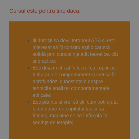
Cursul este pentru tine daca:
Îți dorești să devii terapeut ABA și ești
interesat să îți construiești o carieră
solidă prin cunoștințe atât teoretice, cât
și practice;
Ești deja implicat în lucrul cu copiii cu
tulburări de comportament și vrei să îți
aprofundezi cunoștințele despre
tehnicile analizei comportamentale
aplicate;
Ești părinte și vrei să știi cum poți ajuta
la recuperarea copilului tău și să
înțelegi mai bine ce se întâmplă în
ședințe de terapie;