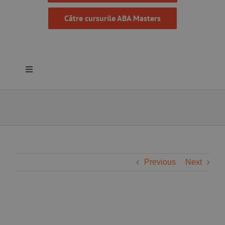
Către cursurile ABA Masters
Toggle
Navigation
Despre noi
Resurse
Programe
Previous
Next
Proiecte