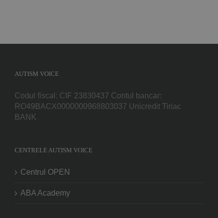
AUTISM VOICE
Codul fiscal: CIF 23830437 Contul bancar:
RO49BACX0000000968803037 Unicredit Tiriac
BANK
CENTRELE AUTISM VOICE
Centrul OPEN
ABA Academy