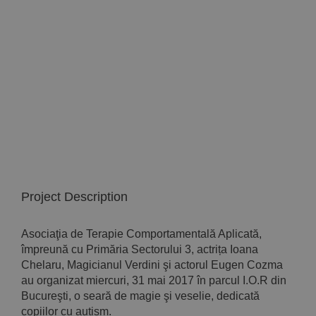
Implică-te
Parteneri
Contact
Magazin
Project Description
Asociaţia de Terapie Comportamentală Aplicată,
împreună cu Primăria Sectorului 3, actrița Ioana
Chelaru, Magicianul Verdini şi actorul Eugen Cozma
au organizat miercuri, 31 mai 2017 în parcul I.O.R din
Bucureşti, o seară de magie şi veselie, dedicată
copiilor cu autism.