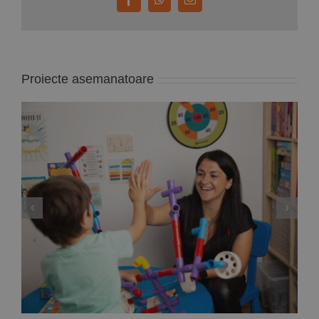
Facebook
WhatsApp
E-
mail:
Proiecte asemanatoare
Deputata PNL Mara Calista anunță un proiect
de lege care reglementează modul de
exercitare a profesiei de ”analist
comportamental”, adică specialistul care
gestionează terapiile problemelor copiilor cu
autism