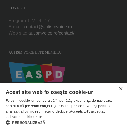
CONTACT
Program: L-V | 9 - 17
E-mail:
contact@autismvoice.ro
Web site:
autismvoice.ro/contact/
AUTISM VOICE ESTE MEMBRU
×
Acest site web folosește cookie-uri
Folosim cookie-uri pentru a vă îmbunătăți experiența de navigare,
pentru a vă prezenta conținut și reclame personalizate și pentru a
analiza traficul nostru. Făcând click pe „Acceptă tot”, acceptați
utilizarea cookie-urilor.
Copyright 2015 AUTISMVOICE |
Termeni si conditii
|
Politica de utilizare
PERSONALIZEAZĂ
Cookie-uri
|
Politica de confidentialitate - GDPR