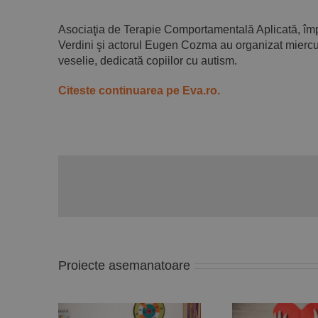
Asociaţia de Terapie Comportamentală Aplicată, împ
Verdini şi actorul Eugen Cozma au organizat miercur
veselie, dedicată copiilor cu autism.
Citeste continuarea pe Eva.ro.
Proiecte asemanatoare
Deputata PNL Mara
ZF 
Calista anunță un
Du