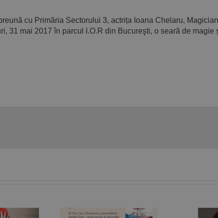
reună cu Primăria Sectorului 3, actrița Ioana Chelaru, Magician
i, 31 mai 2017 în parcul I.O.R din Bucureşti, o seară de magie 
„În spatele oricărui
Live. Anca
copil sau adolescent
mitrescu,