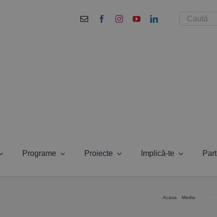
Cautare...
Programe
Proiecte
Implică-te
Part
Acasa
Media
De ziua