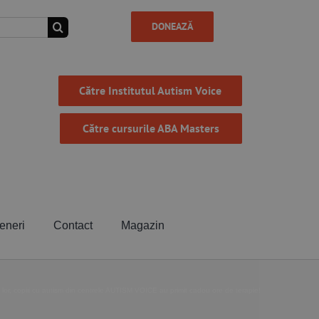
DONEAZĂ
Către Institutul Autism Voice
Către cursurile ABA Masters
eneri
Contact
Magazin
 lor, copiii cu autism din centrele AUTISM VOICE au primit cadou ore de terapie!