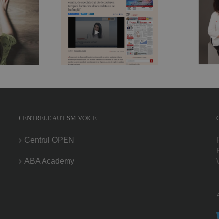
care are un
intele Autism
comportament bizar
P
 „Avem nevoie
se poate ascunde un
 multe centre,
suflet afectat de
cialişti şi de
tulburări de spectru”.
gr
area terapiei,
Nicoleta Orlea,
ucru care
fundraiser, jurnalist și
mdată nu se
mamă de copil cu
ntâmplă“
autism
CENTRELE AUTISM VOICE
Centrul OPEN
ABA Academy