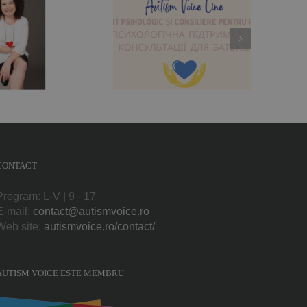
ărinții din Ucraina și
România au acum
suport psihologic
atuit la Autism Voice
Line
CONTACT
Program: L-V | 9 - 17
E-mail:
contact@autismvoice.ro
Web site:
autismvoice.ro/contact/
AUTISM VOICE ESTE MEMBRU