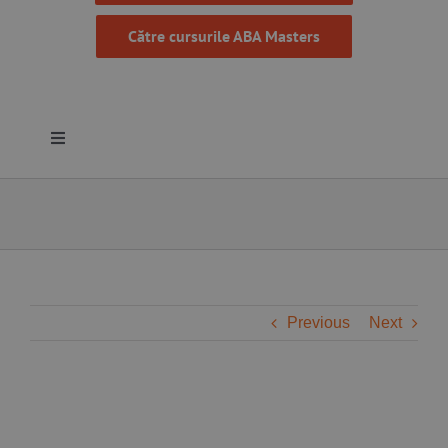
Către cursurile ABA Masters
Toggle
Navigation
Despre noi
Resurse
Programe
Previous
Next
Proiecte