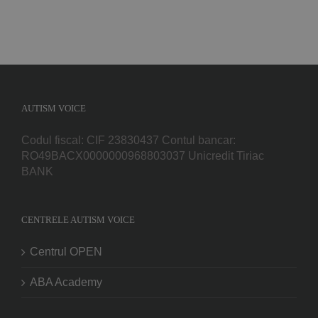
AUTISM VOICE
Codul fiscal: CIF 23830437 Contul bancar:
RO49BACX0000000968803037 Unicredit Tiriac
BANK
CENTRELE AUTISM VOICE
Centrul OPEN
ABA Academy