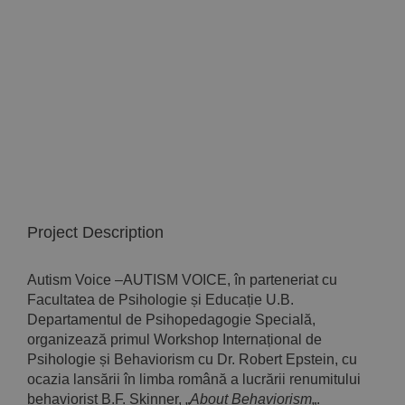
Implică-te
Parteneri
Contact
Magazin
Project Description
Autism Voice –AUTISM VOICE, în parteneriat cu
Facultatea de Psihologie și Educație U.B.
Departamentul de Psihopedagogie Specială,
organizează primul Workshop Internațional de
Psihologie și Behaviorism cu Dr. Robert Epstein, cu
ocazia lansării în limba română a lucrării renumitului
behaviorist B.F. Skinner, „
About Behaviorism
„.