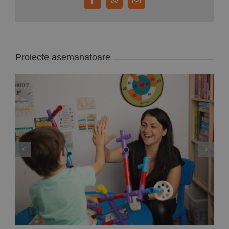
Facebook
WhatsApp
E-
mail:
Proiecte asemanatoare
Deputata PNL Mara Calista anunță un proiect
de lege care reglementează modul de
exercitare a profesiei de ”analist
comportamental”, adică specialistul care
gestionează terapiile problemelor copiilor cu
autism