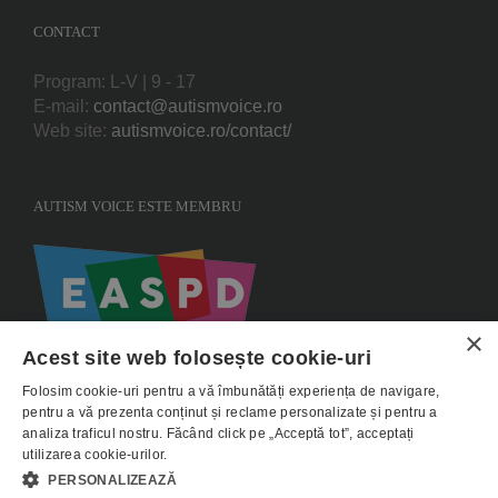
CONTACT
Program: L-V | 9 - 17
E-mail:
contact@autismvoice.ro
Web site:
autismvoice.ro/contact/
AUTISM VOICE ESTE MEMBRU
×
Acest site web folosește cookie-uri
Folosim cookie-uri pentru a vă îmbunătăți experiența de navigare,
pentru a vă prezenta conținut și reclame personalizate și pentru a
analiza traficul nostru. Făcând click pe „Acceptă tot”, acceptați
utilizarea cookie-urilor.
Copyright 2015 AUTISMVOICE |
Termeni si conditii
|
Politica de utilizare
PERSONALIZEAZĂ
Cookie-uri
|
Politica de confidentialitate - GDPR