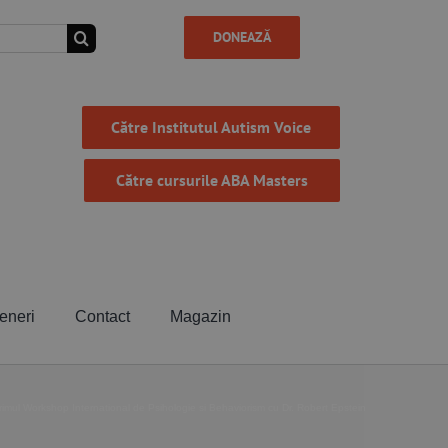
DONEAZĂ
Către Institutul Autism Voice
Către cursurile ABA Masters
eneri
Contact
Magazin
imul Workshop International de Psihologie si Behaviorism cu Dr. Robert Epstein