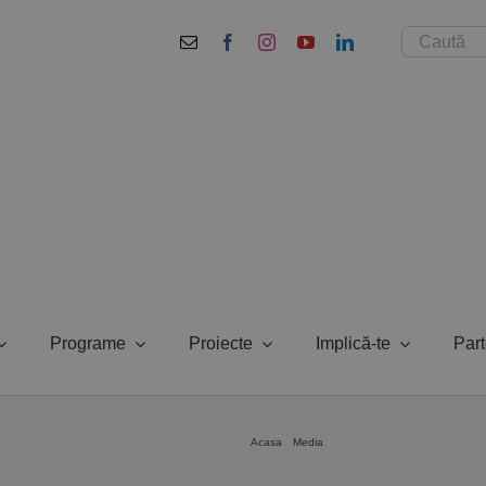
Cautare...
Programe
Proiecte
Implică-te
Part
Acasa
Media
Eveniment unic in Romania: Pr