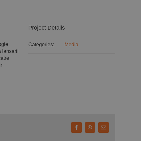
Project Details
ogie
Categories:
Media
 lansarii
catre
r
Facebook
WhatsApp
E-
mail: