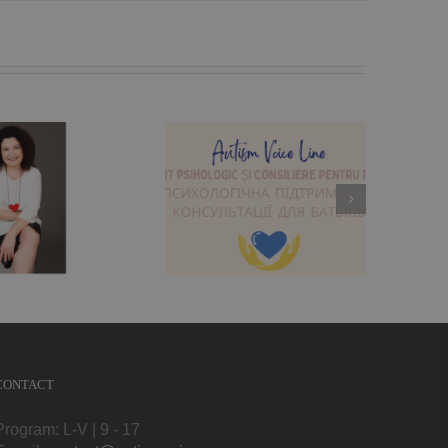
ărinții din Ucraina și
România au acum
suport psihologic
atuit la Autism Voice
Line
CONTACT
Program: L-V | 9 - 17