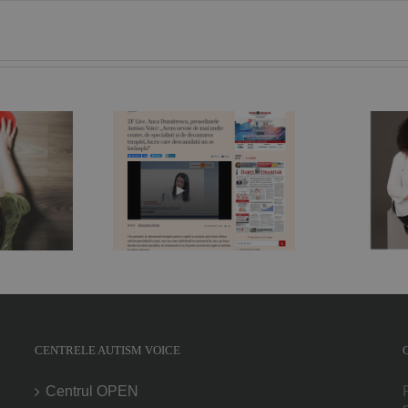
„În spatele oricărui
Live. Anca
copil sau adolescent
mitrescu,
care are un
intele Autism
comportament bizar
P
 „Avem nevoie
se poate ascunde un
 multe centre,
suflet afectat de
cialişti şi de
tulburări de spectru”.
gr
area terapiei,
Nicoleta Orlea,
ucru care
fundraiser, jurnalist și
mdată nu se
mamă de copil cu
ntâmplă“
autism
CENTRELE AUTISM VOICE
Centrul OPEN