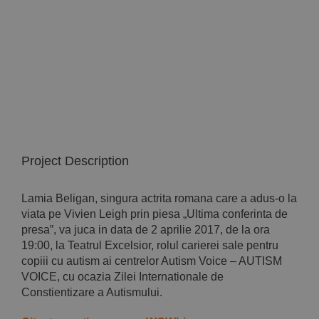
Implică-te
Parteneri
Contact
Magazin
Project Description
Lamia Beligan, singura actrita romana care a adus-o la
viata pe Vivien Leigh prin piesa „Ultima conferinta de
presa‟, va juca in data de 2 aprilie 2017, de la ora
19:00, la Teatrul Excelsior, rolul carierei sale pentru
copiii cu autism ai centrelor Autism Voice – AUTISM
VOICE, cu ocazia Zilei Internationale de
Constientizare a Autismului.