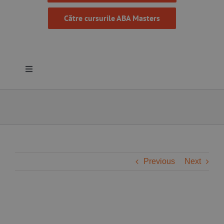
Către cursurile ABA Masters
Toggle
Navigation
Despre noi
Resurse
Programe
Previous
Next
Proiecte