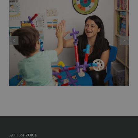
Deputata PNL Mara Calista anunță un proiect
de lege care reglementează modul de
exercitare a profesiei de ”analist
comportamental”, adică specialistul care
gestionează terapiile problemelor copiilor cu
autism
AUTISM VOICE