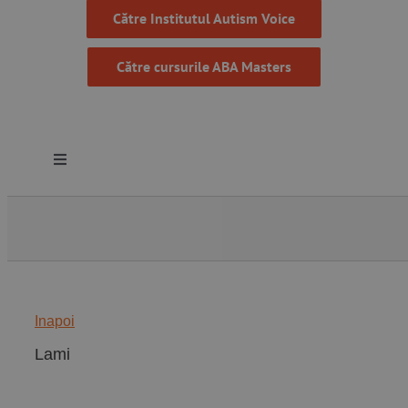
Către Institutul Autism Voice
Către cursurile ABA Masters
Toggle
Navigation
Despre noi
Resurse
Inapoi
Programe
Lami
Proiecte