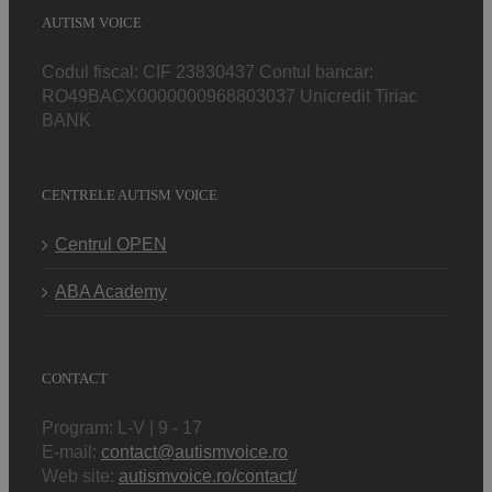
AUTISM VOICE
Codul fiscal: CIF 23830437 Contul bancar:
RO49BACX0000000968803037 Unicredit Tiriac
BANK
CENTRELE AUTISM VOICE
Centrul OPEN
ABA Academy
CONTACT
Program: L-V | 9 - 17
E-mail:
contact@autismvoice.ro
Web site:
autismvoice.ro/contact/