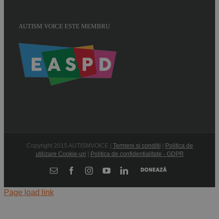
AUTISM VOICE ESTE MEMBRU
Copyright 2015 AUTISMVOICE |
Termeni si conditii
|
Politica de
utilizare Cookie-uri
|
Politica de confidentialitate - GDPR
Donează
E-
Facebook
Instagram
YouTube
LinkedIn
mail:
Page load link