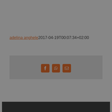
Implică-te
Parteneri
adelina anghele
2017-04-19T00:07:34+02:00
Contact
Magazin
Facebook
WhatsApp
E-
mail: