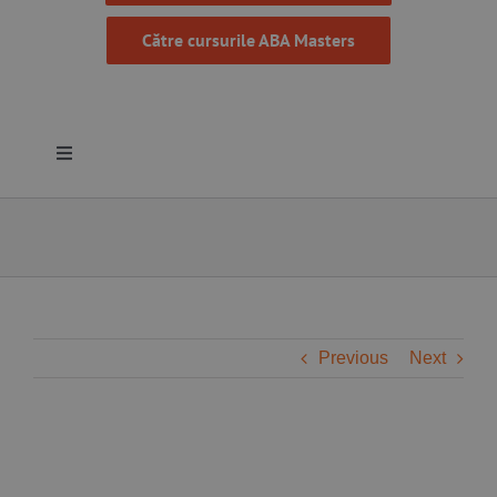
Către cursurile ABA Masters
Toggle
Navigation
Despre noi
Resurse
Programe
Previous
Next
Proiecte