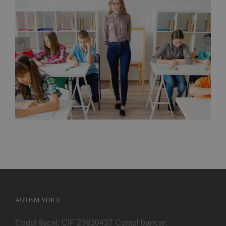
Curs Metode si tehnici de gestionare a
comportamentelor la clasa pentru copii cu
tulburari de neurodezvoltare – Bacau, Martie
2020
AUTISM VOICE
Codul fiscal: CIF 23830437 Contul bancar: