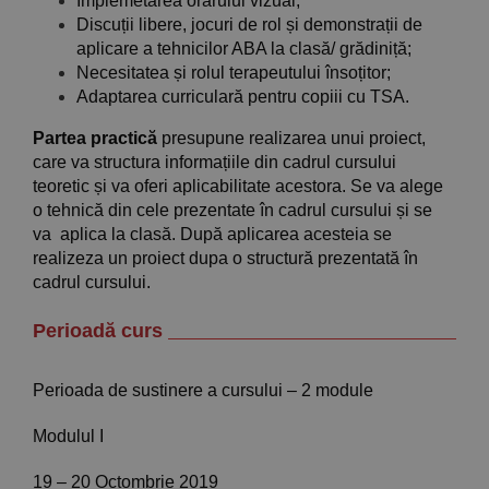
Implemetarea orarului vizual;
Discuții libere, jocuri de rol și demonstrații de
aplicare a tehnicilor ABA la clasă/ grădiniță;
Necesitatea și rolul terapeutului însoțitor;
Adaptarea curriculară pentru copiii cu TSA.
Partea practică
presupune realizarea unui proiect,
care va structura informațiile din cadrul cursului
teoretic și va oferi aplicabilitate acestora. Se va alege
o tehnică din cele prezentate în cadrul cursului și se
va aplica la clasă. După aplicarea acesteia se
realizeza un proiect dupa o structură prezentată în
cadrul cursului.
Perioadă curs
Perioada de sustinere a cursului – 2 module
Modulul I
19 – 20 Octombrie 2019