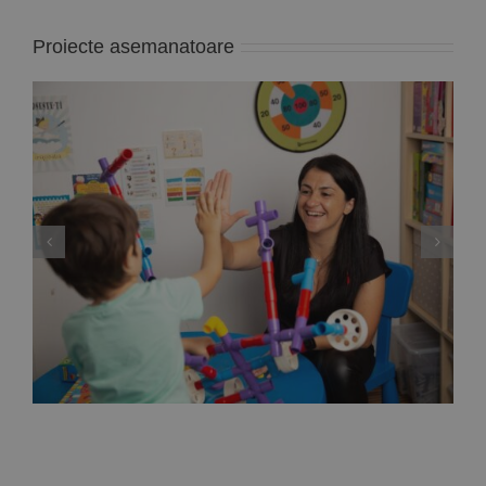
Proiecte asemanatoare
Deputata PNL Mara Calista anunță un proiect
de lege care reglementează modul de
exercitare a profesiei de ”analist
comportamental”, adică specialistul care
gestionează terapiile problemelor copiilor cu
autism