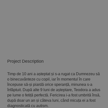
Implică-te
Parteneri
Contact
Magazin
Project Description
Timp de 10 ani a așteptat și s-a rugat ca Dumnezeu să
o binecuvânteze cu copil, iar în momentul în care
începuse să-și piardă orice speranță, minunea s-a
înfăptuit. După alte 9 luni de așteptare, Teodora a adus
pe lume o fetiță perfectă. Fericirea i-a fost umbrită însă,
după doar un an și câteva luni, când micuța ei a fost
diagnosticată cu autism.