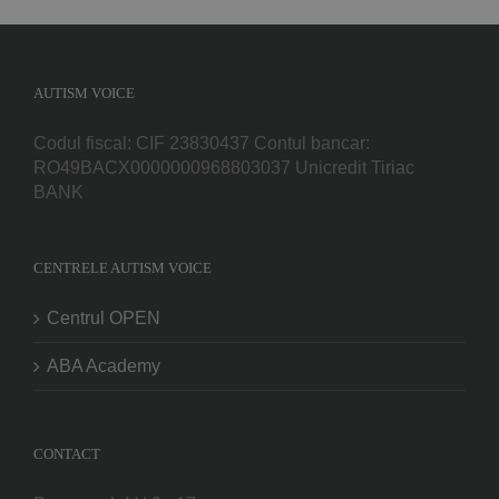
AUTISM VOICE
Codul fiscal: CIF 23830437 Contul bancar:
RO49BACX0000000968803037 Unicredit Tiriac
BANK
CENTRELE AUTISM VOICE
Centrul OPEN
ABA Academy
CONTACT