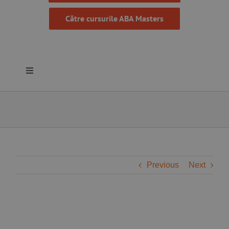
Către cursurile ABA Masters
Toggle
Navigation
Despre noi
Resurse
Programe
Previous
Next
Proiecte