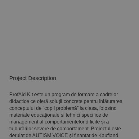
Implică-te
Parteneri
Contact
Magazin
Project Description
ProfAid Kit este un program de formare a cadrelor
didactice ce oferă soluții concrete pentru înlăturarea
conceptului de “copil problemă” la clasa, folosind
materiale educaționale si tehnici specifice de
management al comportamentelor dificile și a
tulburărilor severe de comportament. Proiectul este
derulat de AUTISM VOICE și finanțat de Kaufland