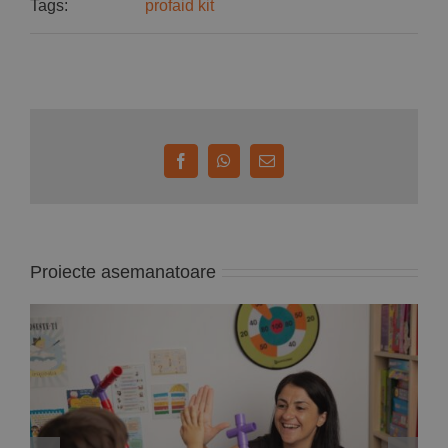
Tags:
profaid kit
Facebook
WhatsApp
E-
mail:
Proiecte asemanatoare
Deputata PNL Mara Calista anunță un proiect
de lege care reglementează modul de