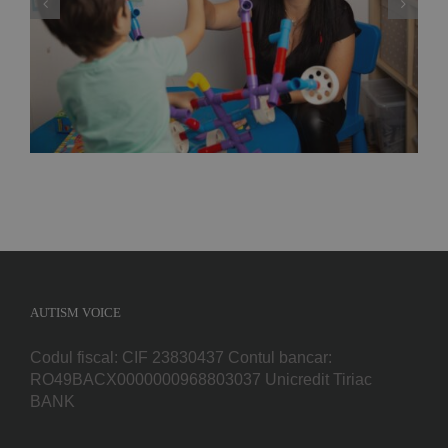
exercitare a profesiei de ”analist
comportamental”, adică specialistul care
gestionează terapiile problemelor copiilor cu
autism
AUTISM VOICE
Codul fiscal: CIF 23830437 Contul bancar:
RO49BACX0000000968803037 Unicredit Tiriac
BANK