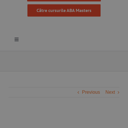
Către cursurile ABA Masters
Toggle
Navigation
Despre noi
Resurse
Programe
Previous
Next
Proiecte