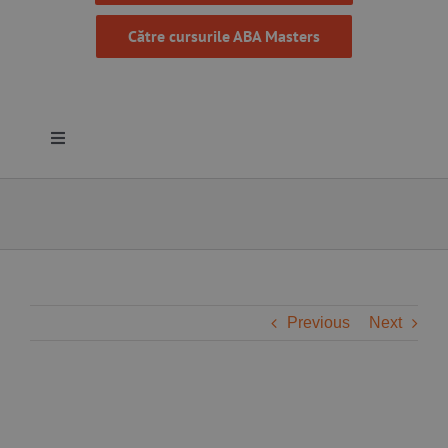
Către cursurile ABA Masters
Toggle
Navigation
Despre noi
Resurse
Programe
Previous
Next
Proiecte