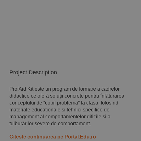
Implică-te
Parteneri
Contact
Magazin
Project Description
ProfAid Kit este un program de formare a cadrelor
didactice ce oferă soluții concrete pentru înlăturarea
conceptului de “copil problemă” la clasa, folosind
materiale educaționale si tehnici specifice de
management al comportamentelor dificile și a
tulburărilor severe de comportament.
Citeste continuarea pe Portal.Edu.ro