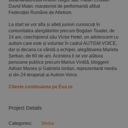
David Matei, maratonist de performanță afiliat
Federației Române de Atletism.
La start se vor afla și atleți juniori cunoscuți în
comunitatea alergătorilor precum Bogdan Toader, de
14 ani, coechipierul său Victor Hetel, un adolescent cu
autism care este și voluntar în cadrul AUTISM VOICE,
dar și decana ca vârstă a echipei, alegătoarea Marieta
Șerban, de 60 de ani. Acestora li se vor alătura
persoane publice precum Marius Vintilă, bloggerii
Adrian Manea și Gabriela Iordan, reprezentanți media
și din 24 terapeuți ai Autism Voice.
Citeste continuarea pe Eva.ro
Project Details
Categories:
Media