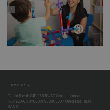
de lege care reglementează modul de
exercitare a profesiei de ”analist
comportamental”, adică specialistul care
gestionează terapiile problemelor copiilor cu
autism
AUTISM VOICE
Codul fiscal: CIF 23830437 Contul bancar:
RO49BACX0000000968803037 Unicredit Tiriac
BANK