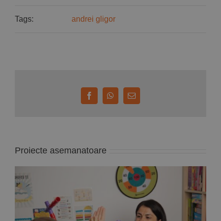
Tags:
andrei gligor
Facebook
WhatsApp
E-
mail:
Proiecte asemanatoare
Deputata PNL Mara Calista anunță un proiect