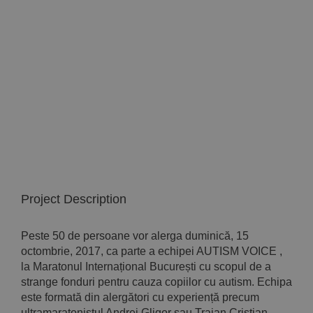
Implică-te
Parteneri
Contact
Magazin
Project Description
Peste 50 de persoane vor alerga duminică, 15
octombrie, 2017, ca parte a echipei AUTISM VOICE ,
la Maratonul Internațional București cu scopul de a
strange fonduri pentru cauza copiilor cu autism. Echipa
este formată din alergători cu experiență precum
ultramaratonistul Andrei Gligor sau Traian Cristian