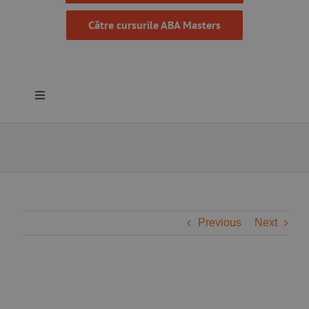
Către cursurile ABA Masters
Toggle
Navigation
Despre noi
Resurse
Programe
Previous
Next
Proiecte