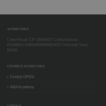
AUTISM VOICE
Codul fiscal: CIF 23830437 Contul bancar:
RO49BACX0000000968803037 Unicredit Tiriac
BANK
CENTRELE AUTISM VOICE
Centrul OPEN
ABA Academy
CONTACT