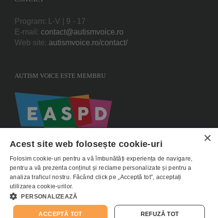
Program: L-V | 9 - 17
E-mail:
contact@autismvoice.ro
Web site:
autismvoice.ro/contact/
AUTISM VOICE ESTE MEMBRU
×
Acest site web folosește cookie-uri
Folosim cookie-uri pentru a vă îmbunătăți experiența de navigare,
pentru a vă prezenta conținut și reclame personalizate și pentru a
analiza traficul nostru. Făcând click pe „Acceptă tot”, acceptați
utilizarea cookie-urilor.
Copyright 2015 AUTISMVOICE |
Termeni si conditii
|
Politica de utilizare
PERSONALIZEAZĂ
Cookie-uri
|
Politica de confidentialitate - GDPR
ACCEPTĂ TOT
REFUZĂ TOT
E-
Facebook
Instagram
YouTube
LinkedIn
Donează