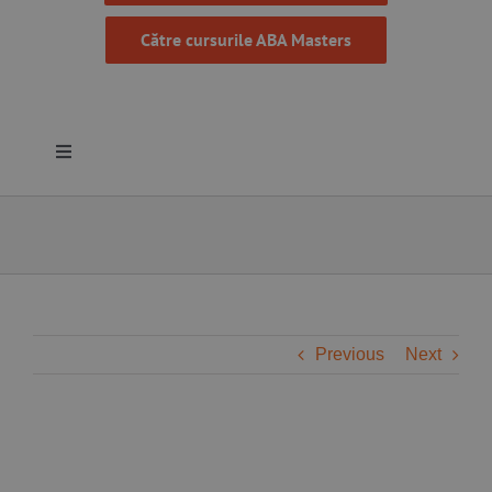
Către cursurile ABA Masters
Toggle
Navigation
Despre noi
Resurse
Programe
Previous
Next
Proiecte