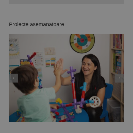
Proiecte asemanatoare
Deputata PNL Mara Calista anunță un proiect
de lege care reglementează modul de
exercitare a profesiei de ”analist
comportamental”, adică specialistul care
gestionează terapiile problemelor copiilor cu
autism