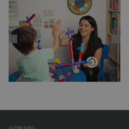
Deputata PNL Mara Calista anunță un proiect
de lege care reglementează modul de
exercitare a profesiei de ”analist
comportamental”, adică specialistul care
gestionează terapiile problemelor copiilor cu
autism
AUTISM VOICE