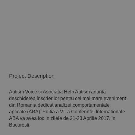
Implică-te
Parteneri
Contact
Magazin
Project Description
Autism Voice si Asociatia Help Autism anunta
deschiderea inscrierilor pentru cel mai mare eveniment
din Romania dedicat analizei comportamentale
aplicate (ABA). Editia a VI- a Conferintei Internationale
ABA va avea loc in zilele de 21-23 Aprilie 2017, in
Bucuresti.