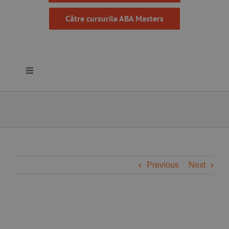
Către cursurile ABA Masters
Toggle
Navigation
Despre noi
Resurse
Programe
Previous
Next
Proiecte