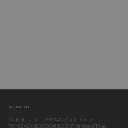
Implică-te
Parteneri
Contact
Magazin
AUTISM VOICE
Codul fiscal: CIF 23830437 Contul bancar:
RO49BACX0000000968803037 Unicredit Tiriac