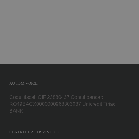
AUTISM VOICE
Codul fiscal: CIF 23830437 Contul bancar:
RO49BACX0000000968803037 Unicredit Tiriac
BANK
CENTRELE AUTISM VOICE