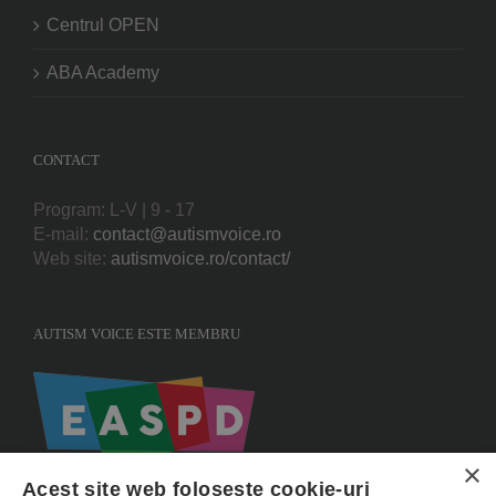
Centrul OPEN
ABA Academy
CONTACT
Program: L-V | 9 - 17
E-mail:
contact@autismvoice.ro
Web site:
autismvoice.ro/contact/
AUTISM VOICE ESTE MEMBRU
×
Acest site web folosește cookie-uri