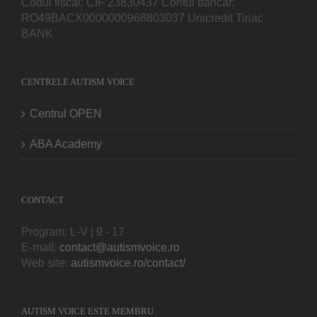
Codul fiscal: CIF 23830437 Contul bancar:
RO49BACX0000000968803037 Unicredit Tiriac
BANK
CENTRELE AUTISM VOICE
Centrul OPEN
ABA Academy
CONTACT
Program: L-V | 9 - 17
E-mail:
contact@autismvoice.ro
Web site:
autismvoice.ro/contact/
AUTISM VOICE ESTE MEMBRU