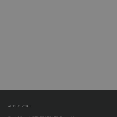
Implică-te
Parteneri
Contact
Magazin
AUTISM VOICE