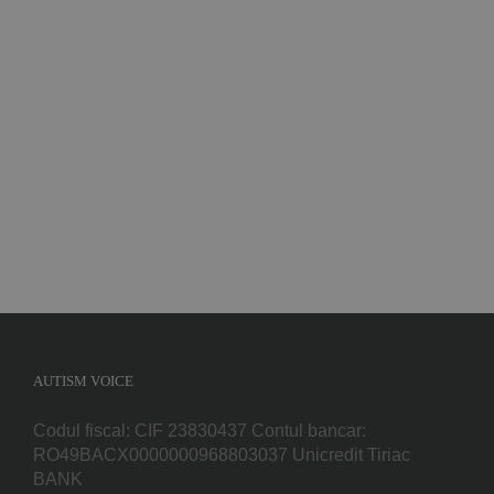
Implică-te
Parteneri
Contact
Magazin
AUTISM VOICE
Codul fiscal: CIF 23830437 Contul bancar:
RO49BACX0000000968803037 Unicredit Tiriac
BANK