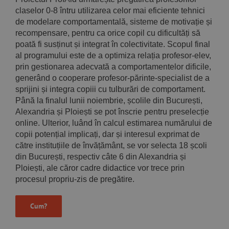
claselor 0-8 întru utilizarea celor mai eficiente tehnici
de modelare comportamentală, sisteme de motivație și
recompensare, pentru ca orice copil cu dificultăți să
poată fi susținut și integrat în colectivitate. Scopul final
al programului este de a optimiza relația profesor-elev,
prin gestionarea adecvată a comportamentelor dificile,
generând o cooperare profesor-părinte-specialist de a
sprijini și integra copiii cu tulburări de comportament.
Până la finalul lunii noiembrie, școlile din București,
Alexandria și Ploiești se pot înscrie pentru preselecție
online. Ulterior, luând în calcul estimarea numărului de
copii potențial implicați, dar și interesul exprimat de
către instituțiile de învățământ, se vor selecta 18 școli
din București, respectiv câte 6 din Alexandria și
Ploiești, ale căror cadre didactice vor trece prin
procesul propriu-zis de pregătire.
Cum?