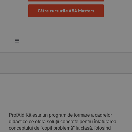
Către cursurile ABA Masters
Toggle
Navigation
Despre noi
Resurse
Programe
Proiecte
ProfAid Kit este un program de formare a cadrelor
didactice ce oferă soluții concrete pentru înlăturarea
conceptului de “copil problemă” la clasă, folosind