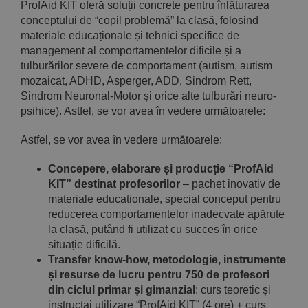
ProfAid KIT oferă soluții concrete pentru înlăturarea
conceptului de “copil problemă” la clasă, folosind
materiale educaționale și tehnici specifice de
management al comportamentelor dificile și a
tulburărilor severe de comportament (autism, autism
mozaicat, ADHD, Asperger, ADD, Sindrom Rett,
Sindrom Neuronal-Motor și orice alte tulburări neuro-
psihice). Astfel, se vor avea în vedere următoarele:
Astfel, se vor avea în vedere următoarele:
Concepere, elaborare și producție “ProfAid
KIT” destinat profesorilor
– pachet inovativ de
materiale educationale, special conceput pentru
reducerea comportamentelor inadecvate apărute
la clasă, putând fi utilizat cu succes în orice
situație dificilă.
Transfer know-how, metodologie, instrumente
și resurse de lucru pentru 750 de profesori
din ciclul primar și gimanzial
: curs teoretic și
instructaj utilizare “ProfAid KIT” (4 ore) + curs