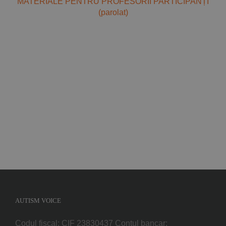
MATERIALE PENTRU PROFESORII PARTICIPANȚI
(parolat)
AUTISM VOICE
Codul fiscal: CIF 23830437 Contul bancar: