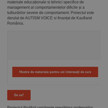
Implică-te
materiale educaționale si tehnici specifice de
management al comportamentelor dificile și a
tulburărilor severe de comportament. Proiectul este
Parteneri
derulat de AUTISM VOICE si finanțat de Kaufland
România.
Contact
Magazin
Mostre de materiale pentru cei interesați de curs
De ce?
Proiectul ProfAid urmărește pregătirea profesorilor