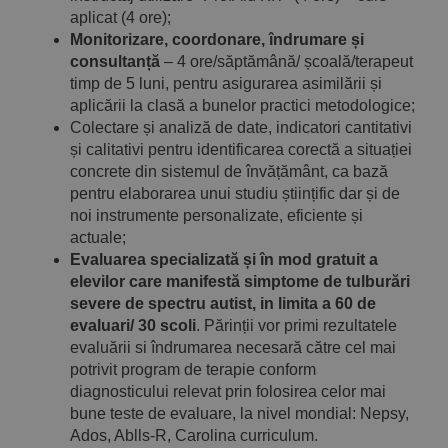
aplicat (4 ore);
Monitorizare, coordonare, îndrumare și
consultanță
– 4 ore/săptămână/ școală/terapeut
timp de 5 luni, pentru asigurarea asimilării și
aplicării la clasă a bunelor practici metodologice;
Colectare și analiză de date, indicatori cantitativi
și calitativi pentru identificarea corectă a situației
concrete din sistemul de învățământ, ca bază
pentru elaborarea unui studiu științific dar și de
noi instrumente personalizate, eficiente și
actuale;
Evaluarea specializată și în mod gratuit a
elevilor care manifestă simptome de tulburări
severe de spectru autist, in limita a 60 de
evaluari/ 30 scoli
. Părinții vor primi rezultatele
evaluării si îndrumarea necesară către cel mai
potrivit program de terapie conform
diagnosticului relevat prin folosirea celor mai
bune teste de evaluare, la nivel mondial: Nepsy,
Ados, Ablls-R, Carolina curriculum.