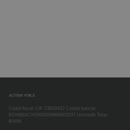
Implică-te
Parteneri
Contact
Magazin
AUTISM VOICE
Codul fiscal: CIF 23830437 Contul bancar:
RO49BACX0000000968803037 Unicredit Tiriac
BANK