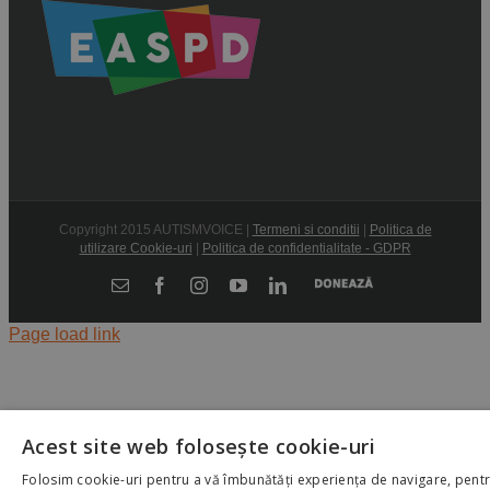
Copyright 2015 AUTISMVOICE |
Termeni si conditii
|
Politica de
utilizare Cookie-uri
|
Politica de confidentialitate - GDPR
Donează
E-
Facebook
Instagram
YouTube
LinkedIn
mail:
Page load link
Acest site web folosește cookie-uri
Folosim cookie-uri pentru a vă îmbunătăți experiența de navigare, pent