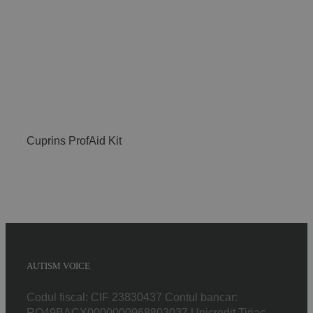
Implică-te
Parteneri
Contact
Cuprins ProfAid Kit
Magazin
AUTISM VOICE
Codul fiscal: CIF 23830437 Contul bancar:
RO49BACX0000000968803037 Unicredit Tiriac