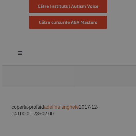
Către Institutul Autism Voice
Către cursurile ABA Masters
Toggle
Navigation
Despre noi
Resurse
coperta-profaid
adelina anghele
2017-12-
Programe
14T00:01:23+02:00
Proiecte