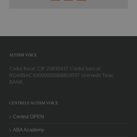
mail:
AUTISM VOICE
Codul fiscal: CIF 23830437 Contul bancar:
RO49BACX0000000968803037 Unicredit Tiriac
BANK
CENTRELE AUTISM VOICE
Centrul OPEN
ABA Academy