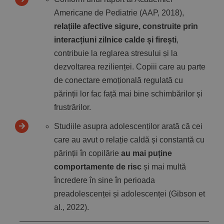
Americane de Pediatrie (AAP, 2018),
relațiile afective sigure, construite prin
interacțiuni zilnice calde și firești
,
contribuie la reglarea stresului și la
dezvoltarea rezilienței. Copiii care au parte
de conectare emoțională regulată cu
părinții lor fac față mai bine schimbărilor și
frustrărilor.
Studiile asupra adolescenților arată că cei
care au avut o relație caldă și constantă cu
părinții în copilărie
au mai puține
comportamente de risc
și mai multă
încredere în sine în perioada
preadolescenței și adolescenței (Gibson et
al., 2022).