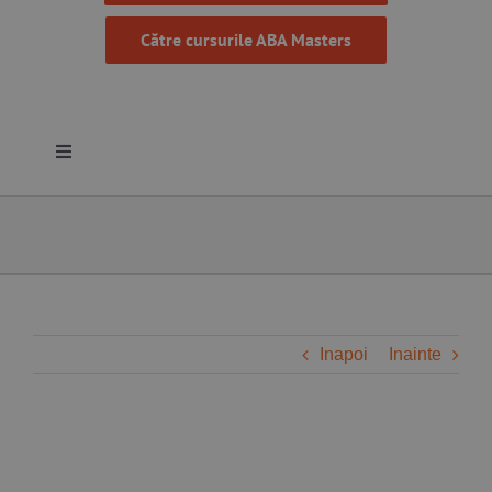
Către cursurile ABA Masters
Toggle
Navigation
Despre noi
Resurse
Programe
Inapoi
Inainte
Proiecte