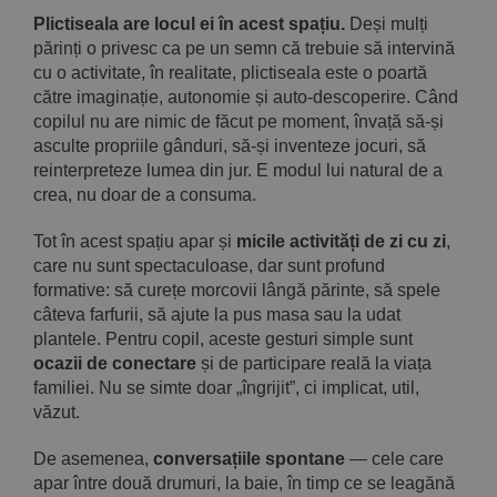
Plictiseala are locul ei în acest spațiu.
Deși mulți
părinți o privesc ca pe un semn că trebuie să intervină
cu o activitate, în realitate, plictiseala este o poartă
către imaginație, autonomie și auto-descoperire. Când
copilul nu are nimic de făcut pe moment, învață să-și
asculte propriile gânduri, să-și inventeze jocuri, să
reinterpreteze lumea din jur. E modul lui natural de a
crea, nu doar de a consuma.
Tot în acest spațiu apar și
micile activități de zi cu zi
,
care nu sunt spectaculoase, dar sunt profund
formative: să curețe morcovii lângă părinte, să spele
câteva farfurii, să ajute la pus masa sau la udat
plantele. Pentru copil, aceste gesturi simple sunt
ocazii de conectare
și de participare reală la viața
familiei. Nu se simte doar „îngrijit”, ci implicat, util,
văzut.
De asemenea,
conversațiile spontane
— cele care
apar între două drumuri, la baie, în timp ce se leagănă