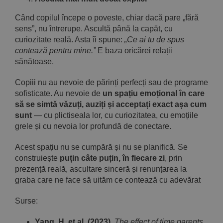
Când copilul începe o poveste, chiar dacă pare „fără
sens”, nu întrerupe. Ascultă până la capăt, cu
curiozitate reală. Asta îi spune:
„Ce ai tu de spus
contează pentru mine.”
E baza oricărei relații
sănătoase.
Copiii nu au nevoie de părinți perfecți sau de programe
sofisticate. Au nevoie de
un spațiu emoțional în care
să se simtă văzuți, auziți și acceptați exact așa cum
sunt
— cu plictiseala lor, cu curiozitatea, cu emoțiile
grele și cu nevoia lor profundă de conectare.
Acest spațiu nu se cumpără și nu se planifică. Se
construiește
puțin câte puțin, în fiecare zi
, prin
prezență reală, ascultare sinceră și renunțarea la
graba care ne face să uităm ce contează cu adevărat
Surse:
Yang, H. et al. (2023).
The effect of time parents