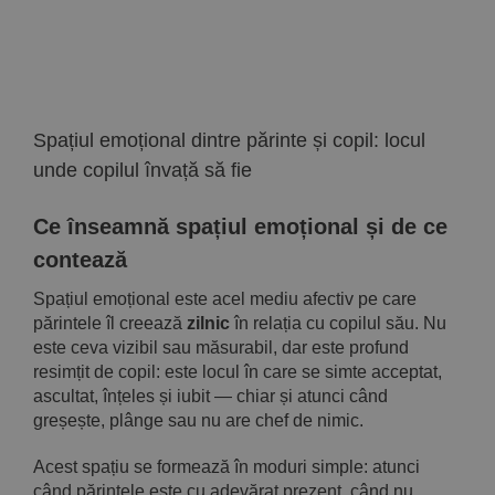
Implică-te
Parteneri
Spațiul emoțional dintre părinte și copil: locul
Contact
unde copilul învață să fie
Ce înseamnă spațiul emoțional și de ce
Magazin
contează
Spațiul emoțional este acel mediu afectiv pe care
părintele îl creează
zilnic
în relația cu copilul său. Nu
este ceva vizibil sau măsurabil, dar este profund
resimțit de copil: este locul în care se simte acceptat,
ascultat, înțeles și iubit — chiar și atunci când
greșește, plânge sau nu are chef de nimic.
Acest spațiu se formează în moduri simple: atunci
când părintele este cu adevărat prezent, când nu