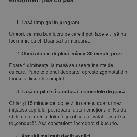
emoțional, pas cu pas
Lasă timp gol în program
Uneori, cel mai bun lucru pe care îl poți face e… să nu
faci nimic cu el. Doar să fiți împreună.
Oferă atenție deplină, măcar 30 minute pe zi
Poate fi dimineața, la masă sau seara înainte de
culcare. Pune telefonul deoparte, oprește zgomotul din
fundal și fii acolo complet.
Lasă copilul să conducă momentele de joacă
Chiar și 15 minute de joc pe zi în care tu doar urmezi
inițiativa copilului pot repara rupturi emoționale. Nu da
sfaturi, nu corecta. Intră în jocul lui ca invitat. Lasă-l să
te „conducă”. Așa construiești încredere și bucurie.
Ascultă mai mult decât explici