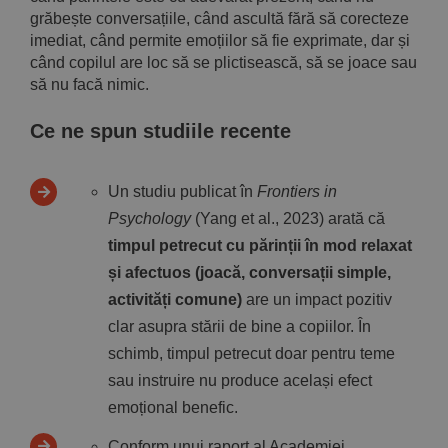
grăbește conversațiile, când ascultă fără să corecteze
imediat, când permite emoțiilor să fie exprimate, dar și
când copilul are loc să se plictisească, să se joace sau
să nu facă nimic.
Ce ne spun studiile recente
Un studiu publicat în
Frontiers in
Psychology
(Yang et al., 2023) arată că
timpul petrecut cu părinții în mod relaxat
și afectuos (joacă, conversații simple,
activități comune)
are un impact pozitiv
clar asupra stării de bine a copiilor. În
schimb, timpul petrecut doar pentru teme
sau instruire nu produce același efect
emoțional benefic.
Conform unui raport al Academiei