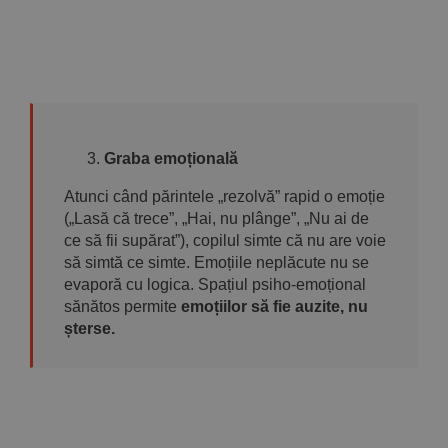
Graba emoțională
Atunci când părintele „rezolvă” rapid o emoție
(„Lasă că trece”, „Hai, nu plânge”, „Nu ai de
ce să fii supărat”), copilul simte că nu are voie
să simtă ce simte. Emoțiile neplăcute nu se
evaporă cu logica. Spațiul psiho-emoțional
sănătos permite
emoțiilor să fie auzite, nu
șterse.