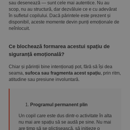
sau desenează — sunt cele mai autentice. Nu au
scop, nu au structură, dar dezvăluie ce e cu adevărat
în sufletul copilului. Dacă părintele este prezent și
disponibil, aceste momente devin punți emoționale de
neînlocuit.
Ce blochează formarea acestui spațiu de
siguranță emoțională?
Chiar și părinții bine intenționați pot, fără să își dea
seama,
sufoca sau fragmenta acest spațiu
, prin ritm,
atitudine sau presiune involuntară.
Programul permanent plin
Un copil care este dus dintr-o activitate în alta
nu mai are spațiu să se audă pe sine. Nu mai
are timp să se plictisească, să inițieze o