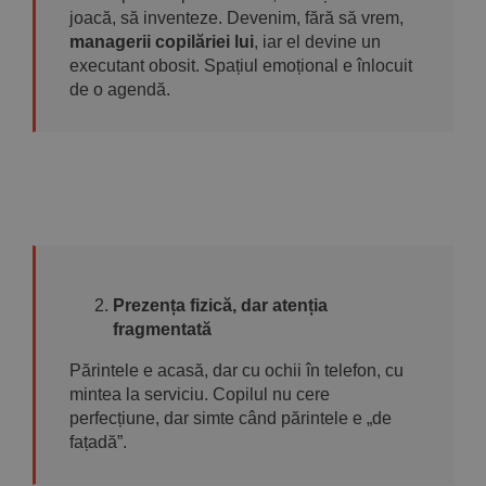
joacă, să inventeze. Devenim, fără să vrem,
managerii copilăriei lui
, iar el devine un
executant obosit. Spațiul emoțional e înlocuit
de o agendă.
Prezența fizică, dar atenția
fragmentată
Părintele e acasă, dar cu ochii în telefon, cu
mintea la serviciu. Copilul nu cere
perfecțiune, dar simte când părintele e „de
fațadă”.