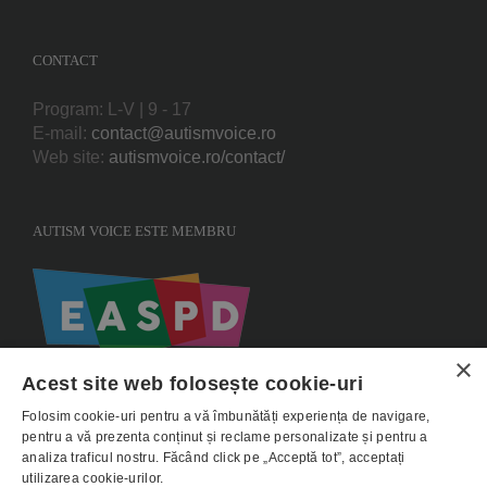
CONTACT
Program: L-V | 9 - 17
E-mail:
contact@autismvoice.ro
Web site:
autismvoice.ro/contact/
AUTISM VOICE ESTE MEMBRU
×
Acest site web folosește cookie-uri
Folosim cookie-uri pentru a vă îmbunătăți experiența de navigare,
pentru a vă prezenta conținut și reclame personalizate și pentru a
analiza traficul nostru. Făcând click pe „Acceptă tot”, acceptați
utilizarea cookie-urilor.