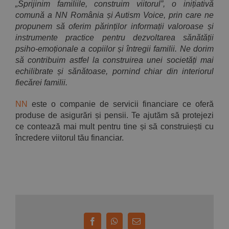
„Sprijinim familiile, construim viitorul”, o inițiativă
comună a NN România și Autism Voice, prin care ne
propunem să oferim părinților informații valoroase și
instrumente practice pentru dezvoltarea sănătății
psiho-emoționale a copiilor și întregii familii.
Ne dorim
să contribuim astfel la construirea unei societăți mai
echilibrate și sănătoase, pornind chiar din interiorul
fiecărei familii.
NN
este o companie de servicii financiare ce oferă
produse de asigurări și pensii. Te ajutăm să protejezi
ce contează mai mult pentru tine și să construiești cu
încredere viitorul tău financiar.
Facebook
WhatsApp
E-