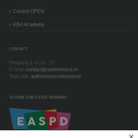
Centrul OPEN
ABA Academy
CONTACT
Program: L-V | 9 - 17
E-mail:
contact@autismvoice.ro
Web site:
autismvoice.ro/contact/
AUTISM VOICE ESTE MEMBRU
×