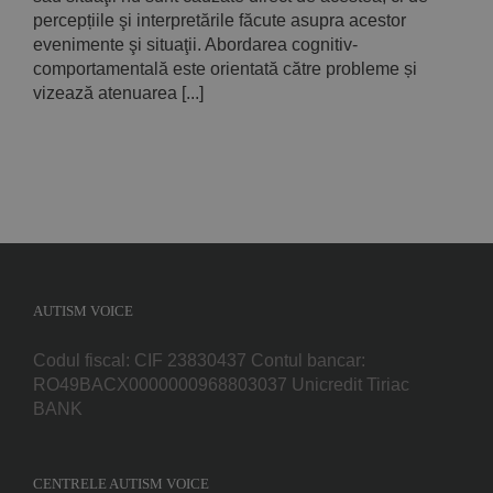
percepțiile şi interpretările făcute asupra acestor
evenimente şi situaţii. Abordarea cognitiv-
comportamentală este orientată către probleme și
vizează atenuarea [...]
AUTISM VOICE
Codul fiscal: CIF 23830437 Contul bancar:
RO49BACX0000000968803037 Unicredit Tiriac
BANK
CENTRELE AUTISM VOICE