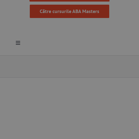
Către cursurile ABA Masters
Toggle
Navigation
Despre noi
Resurse
Programe
Proiecte