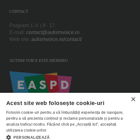
CONTACT
Program: L-V | 9 - 17
E-mail:
contact@autismvoice.ro
Web site:
autismvoice.ro/contact/
AUTISM VOICE ESTE MEMBRU
×
Acest site web folosește cookie-uri
Folosim cookie-uri pentru a vă îmbunătăți experiența de navigare,
pentru a vă prezenta conținut și reclame personalizate și pentru a
analiza traficul nostru. Făcând click pe „Acceptă tot”, acceptați
utilizarea cookie-urilor.
Copyright 2015 AUTISMVOICE |
Termeni si conditii
|
Politica de utilizare
PERSONALIZEAZĂ