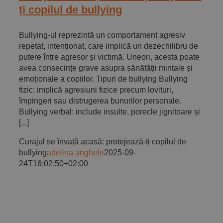
ți copilul de bullying
Bullying-ul reprezintă un comportament agresiv
repetat, intenționat, care implică un dezechilibru de
putere între agresor și victimă. Uneori, acesta poate
avea consecințe grave asupra sănătății mintale și
emoționale a copiilor. Tipuri de bullying Bullying
fizic: implică agresiuni fizice precum lovituri,
împingeri sau distrugerea bunurilor personale.
Bullying verbal: include insulte, porecle jignitoare și
[...]
Curajul se învață acasă: protejează-ți copilul de
bullying
adelina anghele
2025-09-
24T16:02:50+02:00