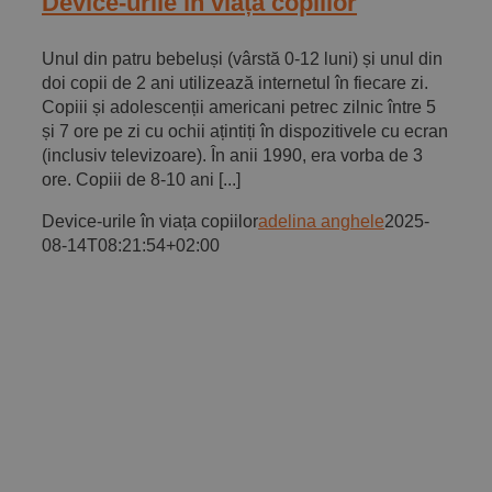
Device-urile în viața copiilor
Unul din patru bebeluși (vârstă 0-12 luni) și unul din
doi copii de 2 ani utilizează internetul în fiecare zi.
Copiii și adolescenții americani petrec zilnic între 5
și 7 ore pe zi cu ochii ațintiți în dispozitivele cu ecran
(inclusiv televizoare). În anii 1990, era vorba de 3
ore. Copiii de 8-10 ani [...]
Device-urile în viața copiilor
adelina anghele
2025-
08-14T08:21:54+02:00