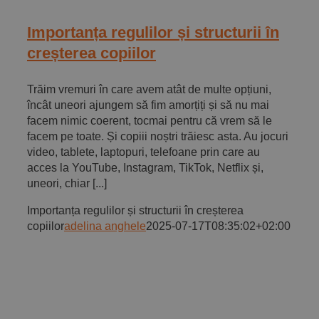
Importanța regulilor și structurii în
creșterea copiilor
Trăim vremuri în care avem atât de multe opțiuni,
încât uneori ajungem să fim amorțiți și să nu mai
facem nimic coerent, tocmai pentru că vrem să le
facem pe toate. Și copiii noștri trăiesc asta. Au jocuri
video, tablete, laptopuri, telefoane prin care au
acces la YouTube, Instagram, TikTok, Netflix și,
uneori, chiar [...]
Importanța regulilor și structurii în creșterea
copiilor
adelina anghele
2025-07-17T08:35:02+02:00