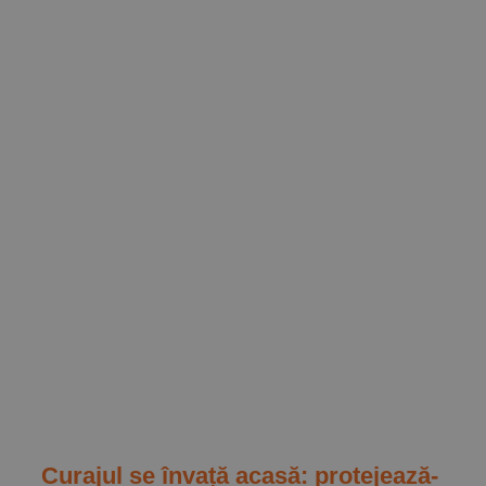
ul
Curajul se învață acasă: protejează-