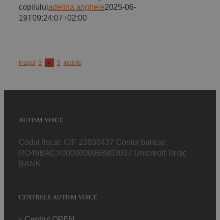
copilului
adelina anghele
2025-06-
19T09:24:07+02:00
Inapoi
3
4
5
Inainte
AUTISM VOICE
Codul fiscal: CIF 23830437 Contul bancar:
RO49BACX0000000968803037 Unicredit Tiriac
BANK
CENTRELE AUTISM VOICE
Centrul OPEN