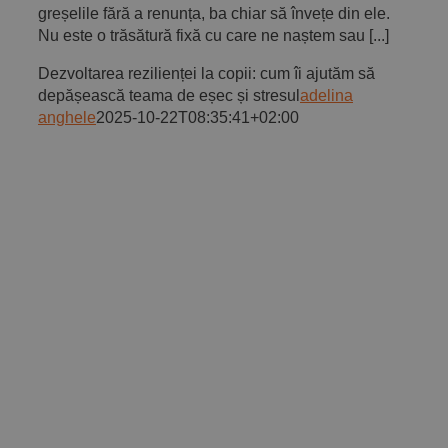
greșelile fără a renunța, ba chiar să învețe din ele.
Nu este o trăsătură fixă cu care ne naștem sau [...]
Dezvoltarea rezilienței la copii: cum îi ajutăm să
depășească teama de eșec și stresul
adelina
anghele
2025-10-22T08:35:41+02:00