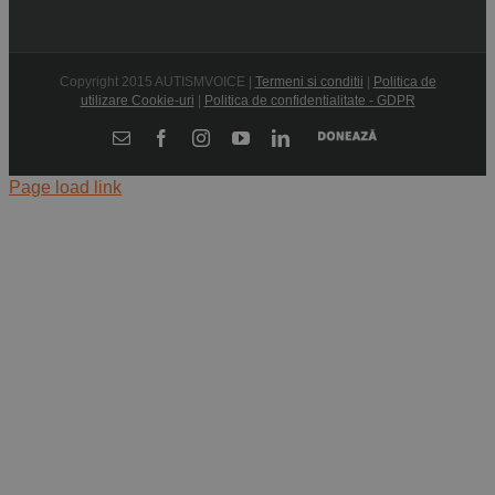
Copyright 2015 AUTISMVOICE |
Termeni si conditii
|
Politica de
utilizare Cookie-uri
|
Politica de confidentialitate - GDPR
Donează
E-
Facebook
Instagram
YouTube
LinkedIn
mail:
Page load link