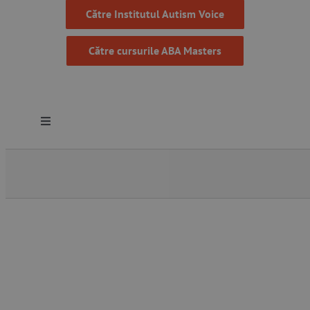
Către Institutul Autism Voice
Către cursurile ABA Masters
Toggle
Navigation
Despre noi
Resurse
Programe
Proiecte