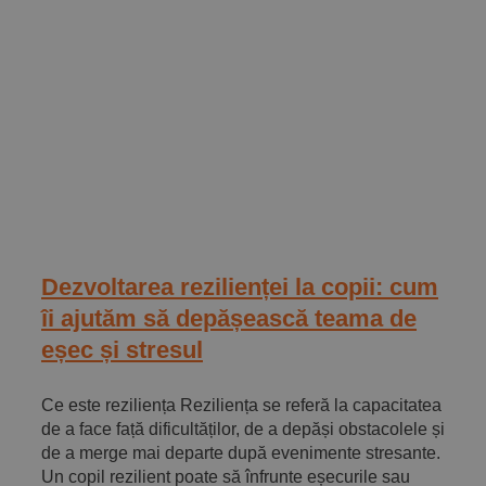
Implică-te
Parteneri
Contact
Magazin
Dezvoltarea rezilienței la copii: cum
îi ajutăm să depășească teama de
eșec și stresul
Ce este reziliența Reziliența se referă la capacitatea
de a face față dificultăților, de a depăși obstacolele și
de a merge mai departe după evenimente stresante.
Un copil rezilient poate să înfrunte eșecurile sau