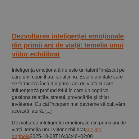
Dezvoltarea inteligenței emoționale
din primii ani de viață: temelia unui
viitor echilibrat
Inteligența emoțională nu este un talent înnăscut pe
care unii copii îl au, iar alții nu. Este o abilitate care
se formează încă din primii ani de viață și care
influențează profund felul în care un copil va
gestiona relațiile, stresul, provocările și chiar
învățarea. Cu cât începem mai devreme să cultivăm
această latură, [...]
Dezvoltarea inteligenței emoționale din primii ani de
viață: temelia unui viitor echilibrat
adelina
anghele
2025-10-08T16:33:46+02:00