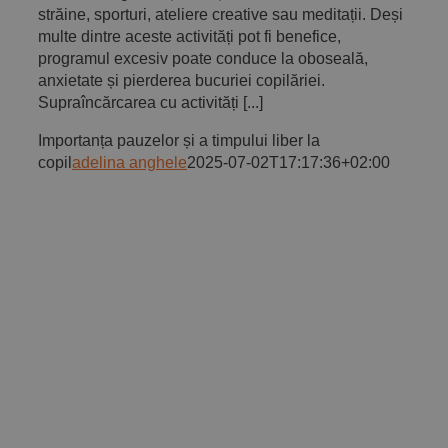
străine, sporturi, ateliere creative sau meditații. Deși
multe dintre aceste activități pot fi benefice,
programul excesiv poate conduce la oboseală,
anxietate și pierderea bucuriei copilăriei.
Supraîncărcarea cu activități [...]
Importanța pauzelor și a timpului liber la
copil
adelina anghele
2025-07-02T17:17:36+02:00