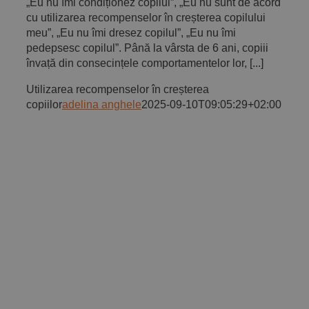
„Eu nu îmi condiționez copilul”, „Eu nu sunt de acord
cu utilizarea recompenselor în creșterea copilului
meu”, „Eu nu îmi dresez copilul”, „Eu nu îmi
pedepsesc copilul”. Până la vârsta de 6 ani, copiii
învață din consecințele comportamentelor lor, [...]
Utilizarea recompenselor în creșterea
copiilor
adelina anghele
2025-09-10T09:05:29+02:00