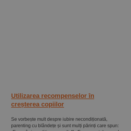
Utilizarea recompenselor în
creșterea copiilor
Se vorbește mult despre iubire necondiționată,
parenting cu blândețe și sunt mulți părinți care spun: