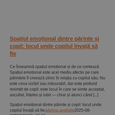
Spațiul emoțional dintre părinte și
copil: locul unde copilul învață să
fie
Ce înseamnă spațiul emoțional și de ce contează
Spațiul emoțional este acel mediu afectiv pe care
părintele îl creează zilnic în relația cu copilul său. Nu
este ceva vizibil sau măsurabil, dar este profund
resimțit de copil: este locul în care se simte acceptat,
ascultat, înțeles și iubit — chiar și atunci când [...]
Spațiul emoțional dintre părinte și copil: locul unde
copilul învață să fie
adelina anghele
2025-08-