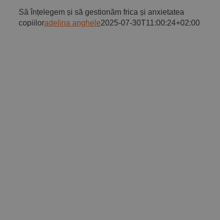
Să înțelegem și să gestionăm frica și anxietatea
copiilor
adelina anghele
2025-07-30T11:00:24+02:00
a