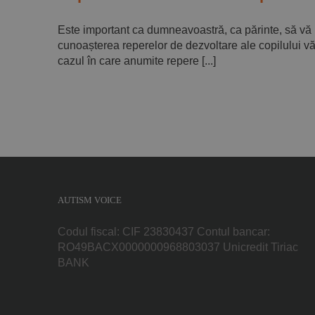
Este important ca dumneavoastră, ca părinte, să vă urm
cunoașterea reperelor de dezvoltare ale copilului vă 
cazul în care anumite repere [...]
AUTISM VOICE
Codul fiscal: CIF 23830437 Contul bancar:
RO49BACX0000000968803037 Unicredit Tiriac
BANK