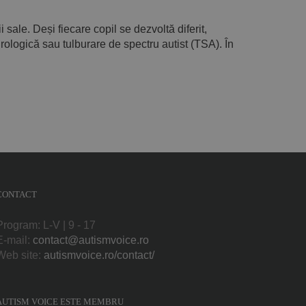
sale. Deși fiecare copil se dezvoltă diferit,
rologică sau tulburare de spectru autist (TSA). În
CONTACT
Program: L-V | 9 - 17
E-mail:
contact@autismvoice.ro
Web site:
autismvoice.ro/contact/
AUTISM VOICE ESTE MEMBRU