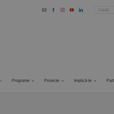
Cautare...
Programe
Proiecte
Implică-te
Part