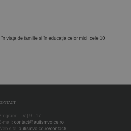
e în viața de familie și în educația celor mici, cele 10
CONTACT
Program: L-V | 9 - 17
E-mail:
contact@autismvoice.ro
Web site:
autismvoice.ro/contact/