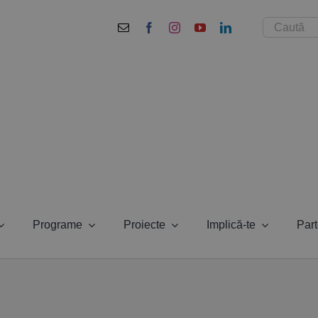
Cautare...
Programe
Proiecte
Implică-te
Part