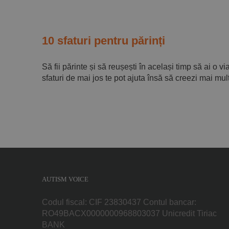
10 sfaturi pentru părinți
Să fii părinte și să reușești în același timp să ai o vi
sfaturi de mai jos te pot ajuta însă să creezi mai mult
AUTISM VOICE
Codul fiscal: CIF 23830437 Contul bancar:
RO49BACX0000000968803037 Unicredit Tiriac
BANK