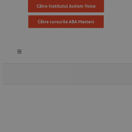
Către Institutul Autism Voice
Către cursurile ABA Masters
Toggle
Navigation
Despre noi
Resurse
Programe
Proiecte