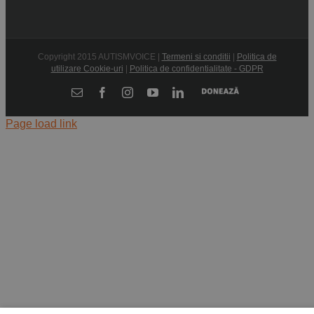
Copyright 2015 AUTISMVOICE |
Termeni si conditii
|
Politica de
utilizare Cookie-uri
|
Politica de confidentialitate - GDPR
Donează
E-
Facebook
Instagram
YouTube
LinkedIn
mail:
Page load link