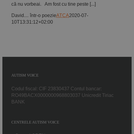
că nu vorbeai. Am fost cu tine peste [...]
David… într-o poezie
ATCA
2020-07-
10T13:31:12+02:00
AUTISM VOICE
Codul fiscal: CIF 23830437 Contul bancar:
RO49BACX0000000968803037 Unicredit Tiriac
BANK
CENTRELE AUTISM VOICE