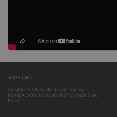
Facebook
WhatsApp
E-
mail:
AUTISM VOICE
Codul fiscal: CIF 23830437 Contul bancar:
RO49BACX0000000968803037 Unicredit Tiriac
BANK