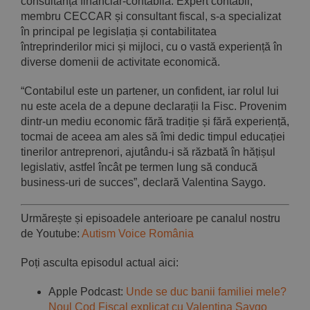
consultanță financiar-contabilă. Expert contabil,
membru CECCAR și consultant fiscal, s-a specializat
în principal pe legislația și contabilitatea
întreprinderilor mici și mijloci, cu o vastă experiență în
diverse domenii de activitate economică.
“Contabilul este un partener, un confident, iar rolul lui
nu este acela de a depune declarații la Fisc. Provenim
dintr-un mediu economic fără tradiție și fără experiență,
tocmai de aceea am ales să îmi dedic timpul educației
tinerilor antreprenori, ajutându-i să răzbată în hățișul
legislativ, astfel încât pe termen lung să conducă
business-uri de succes”, declară Valentina Saygo.
Urmărește și episoadele anterioare pe canalul nostru
de Youtube:
Autism Voice România
Poți asculta episodul actual aici:
Apple Podcast:
Unde se duc banii familiei mele?
Noul Cod Fiscal explicat cu Valentina Saygo