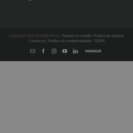
Copyright 2015 AUTISMVOICE |
Termeni si conditii
|
Politica de utilizare
Cookie-uri
|
Politica de confidentialitate - GDPR
E-
Facebook
Instagram
YouTube
LinkedIn
Donează
mail: