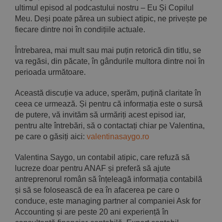
ultimul episod al podcastului nostru – Eu Și Copilul
Meu. Deși poate părea un subiect atipic, ne privește pe
fiecare dintre noi în condițiile actuale.
Întrebarea, mai mult sau mai puțin retorică din titlu, se
va regăsi, din păcate, în gândurile multora dintre noi în
perioada următoare.
Această discuție va aduce, sperăm, puțină claritate în
ceea ce urmează. Și pentru că informația este o sursă
de putere, vă invităm să urmăriți acest episod iar,
pentru alte întrebări, să o contactați chiar pe Valentina,
pe care o găsiți aici:
valentinasaygo.ro
Valentina Saygo, un contabil atipic, care refuză să
lucreze doar pentru ANAF și preferă să ajute
antreprenorul român să înțeleagă informația contabilă
și să se folosească de ea în afacerea pe care o
conduce, este managing partner al companiei Ask for
Accounting și are peste 20 ani experiență în