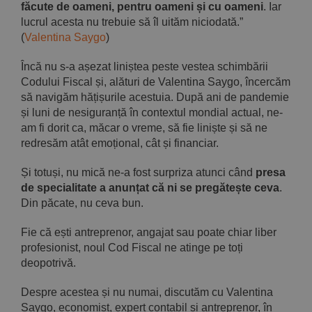
făcute de oameni, pentru oameni și cu oameni
. Iar
lucrul acesta nu trebuie să îl uităm niciodată.”
(
Valentina Saygo
)
Încă nu s-a așezat liniștea peste vestea schimbării
Codului Fiscal și, alături de Valentina Saygo, încercăm
să navigăm hățișurile acestuia. După ani de pandemie
și luni de nesiguranță în contextul mondial actual, ne-
am fi dorit ca, măcar o vreme, să fie liniște și să ne
redresăm atât emoțional, cât și financiar.
Și totuși, nu mică ne-a fost surpriza atunci când
presa
de specialitate a anunțat că ni se pregătește ceva
.
Din păcate, nu ceva bun.
Fie că ești antreprenor, angajat sau poate chiar liber
profesionist, noul Cod Fiscal ne atinge pe toți
deopotrivă.
Despre acestea și nu numai, discutăm cu Valentina
Saygo, economist, expert contabil și antreprenor, în