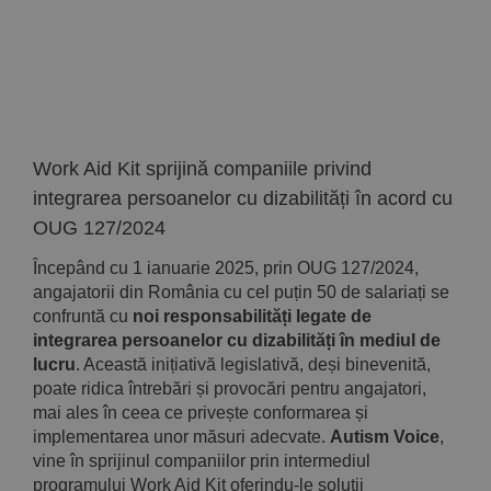
Implică-te
Parteneri
Contact
Work Aid Kit sprijină companiile privind
integrarea persoanelor cu dizabilități în acord cu
Magazin
OUG 127/2024
Începând cu 1 ianuarie 2025, prin OUG 127/2024,
angajatorii din România cu cel puțin 50 de salariați se
confruntă cu
noi responsabilități legate de
integrarea persoanelor cu dizabilități în mediul de
lucru
. Această inițiativă legislativă, deși binevenită,
poate ridica întrebări și provocări pentru angajatori,
mai ales în ceea ce privește conformarea și
implementarea unor măsuri adecvate.
Autism Voice
,
vine în sprijinul companiilor prin intermediul
programului Work Aid Kit oferindu-le soluții