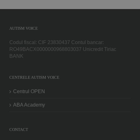
AUTISM VOICE
Codul fiscal: CIF 23830437 Contul bancar:
RO49BACX0000000968803037 Unicredit Tiriac
BANK
CENTRELE AUTISM VOICE
Centrul OPEN
ABA Academy
CONTACT