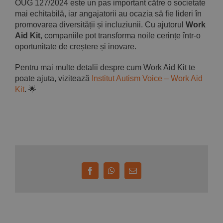
OUG 127/2024 este un pas important către o societate
mai echitabilă, iar angajatorii au ocazia să fie lideri în
promovarea diversității și incluziunii. Cu ajutorul
Work
Aid Kit
, companiile pot transforma noile cerințe într-o
oportunitate de creștere și inovare.
Pentru mai multe detalii despre cum Work Aid Kit te
poate ajuta, vizitează
Institut Autism Voice – Work Aid
Kit
. 🌟
Facebook
WhatsApp
E-
mail: