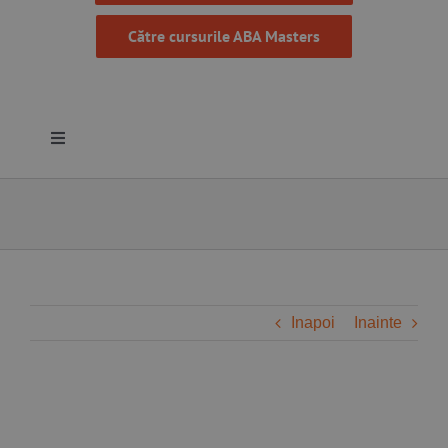
Către cursurile ABA Masters
Toggle
Navigation
Despre noi
Resurse
Programe
Inapoi
Inainte
Proiecte