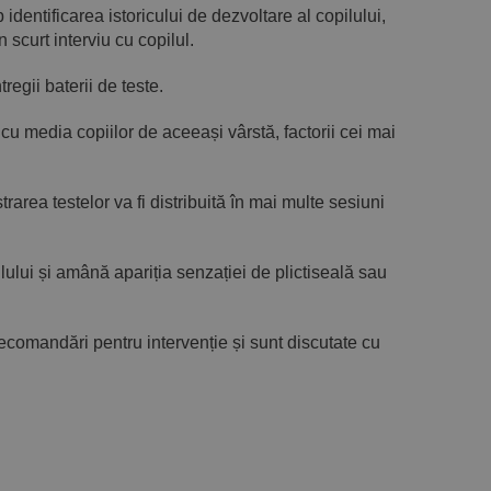
identificarea istoricului de dezvoltare al copilului,
 scurt interviu cu copilul.
egii baterii de teste.
cu media copiilor de aceeași vârstă, factorii cei mai
trarea testelor va fi distribuită în mai multe sesiuni
lului și amână apariția senzației de plictiseală sau
, recomandări pentru intervenție și sunt discutate cu