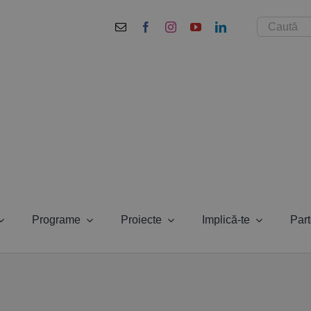
Cautare...
Programe
Proiecte
Implică-te
Part