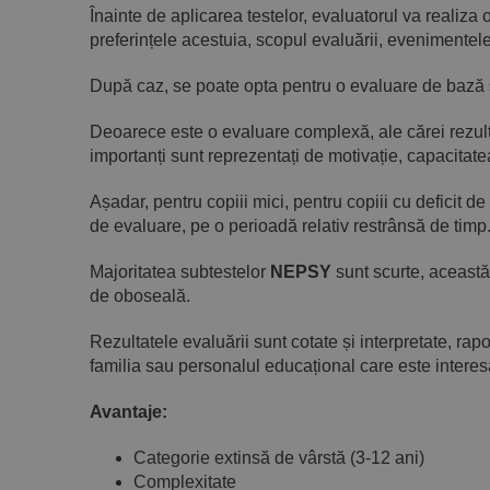
Înainte de aplicarea testelor, evaluatorul va realiza 
preferințele acestuia, scopul evaluării, evenimentele 
După caz, se poate opta pentru o evaluare de bază sa
Deoarece este o evaluare complexă, ale cărei rezultat
importanți sunt reprezentați de motivație, capacitate
Așadar, pentru copiii mici, pentru copiii cu deficit de
de evaluare, pe o perioadă relativ restrânsă de timp
Majoritatea subtestelor
NEPSY
sunt scurte, această
de oboseală.
Rezultatele evaluării sunt cotate și interpretate, rap
familia sau personalul educațional care este interes
Avantaje:
Categorie extinsă de vârstă (3-12 ani)
Complexitate