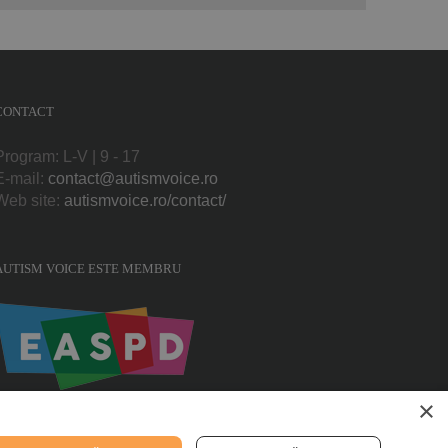
CONTACT
Program: L-V | 9 - 17
E-mail:
contact@autismvoice.ro
Web site:
autismvoice.ro/contact/
AUTISM VOICE ESTE MEMBRU
×