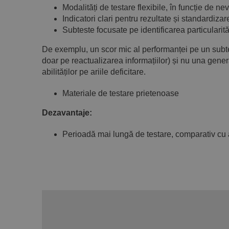
Modalități de testare flexibile, în funcție de nev
Indicatori clari pentru rezultate și standardizar
Subteste focusate pe identificarea particularit
De exemplu, un scor mic al performanței pe un subt
doar pe reactualizarea informațiilor) și nu una genera
abilităților pe ariile deficitare.
Materiale de testare prietenoase
Dezavantaje:
Perioadă mai lungă de testare, comparativ cu a