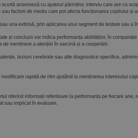
o scurtă anamneză cu ajutorul părinților, interviu care are ca scop 
sau factorii de mediu care pot afecta funcționarea copilului și un
u una extinsă, prin aplicarea unui segment de testare sau a într
e și concluzii vor indica performanța abilităților, în comparație 
a de menținere a atenției în sarcină și a cooperării.
 atenție, leziuni cerebrale sau alte diagnostice specifice, adminis
.
 modificare rapidă de ritm ajutând la menținerea interesului copi
ortul oferind informații referitoare la performanța pe fiecare arie
at sau implicat în evaluare.