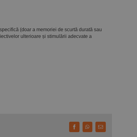
specifică (doar a memoriei de scurtă durată sau
ectivelor ulterioare și stimulării adecvate a
Facebook
WhatsApp
E-
mail: