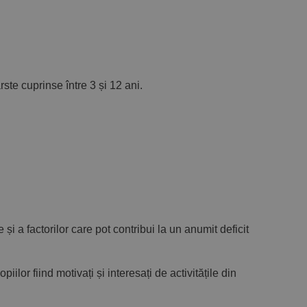
te cuprinse între 3 și 12 ani.
 a factorilor care pot contribui la un anumit deficit
piilor fiind motivați și interesați de activitățile din