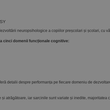
PSY
ltării neuropsihologice a copiilor preșcolari și școlari, cu vârs
 a cinci domenii funcționale cognitive:
ră detalii despre performanța pe fiecare domeniu de dezvoltare și
 și atrăgătoare, iar sarcinile sunt variate și inedite, majoritatea co