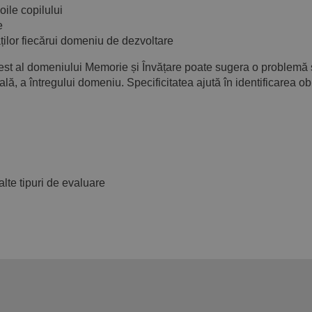
oile copilului
e
ăților fiecărui domeniu de dezvoltare
est al domeniului Memorie și Învățare poate sugera o problemă 
lă, a întregului domeniu. Specificitatea ajută în identificarea obi
lte tipuri de evaluare