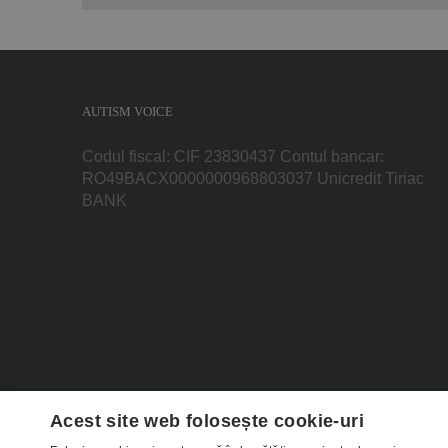
AUTISM VOICE
Codul fiscal: CIF 23830437 Contul bancar:
RO49BACX0000000968803037 Unicredit Tiriac
BANK
Acest site web folosește cookie-uri