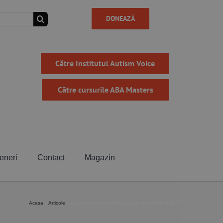
DONEAZĂ
Către Institutul Autism Voice
Către cursurile ABA Masters
eneri
Contact
Magazin
Acasa
Articole
Evaluarea neuropsihologică a dezvoltării NEPSY