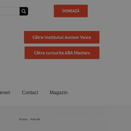
DONEAZĂ
Către Institutul Autism Voice
Către cursurile ABA Masters
eneri
Contact
Magazin
Acasa
Articole
Cum am ajuns să alerg pentru copiii cu autism?