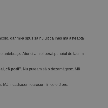
acolo, dar mi-a spus să nu uit că Ines mă asteaptă
de antebrațe. Atunci am eliberat puhoiul de lacrimi
ai, că poți!”
. Nu puteam să o dezamăgesc. Mă
ish. Mă incadrasem oarecum în cele 3 ore.