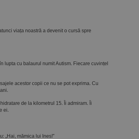
 atunci viața noastră a devenit o cursă spre
n lupta cu balaurul numit Autism. Fiecare cuvințel
sajele acestor copii ce nu se pot exprima. Cu
ani.
idratare de la kilometrul 15. Îi admiram. Îi
e ei.
: „Hai, mămica lui Ines!”