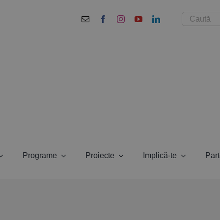
Cautare...
Programe
Proiecte
Implică-te
Part