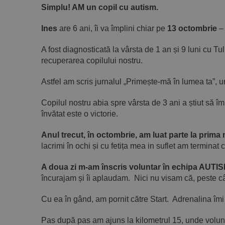
Simplu! AM un copil cu autism.
Ines
are 6 ani, îi va împlini chiar pe
13 octombrie
– 
A fost diagnosticată la vârsta de 1 an și 9 luni cu T
recuperarea copilului nostru.
Astfel am scris jurnalul „Primește-mă în lumea ta”, 
Copilul nostru abia spre vârsta de 3 ani a știut să 
învătat este o victorie.
Anul trecut, în octombrie, am luat parte la prim
lacrimi în ochi și cu fetița mea in suflet am terminat
A doua zi m-am înscris voluntar în echipa AUTI
încurajam și îi aplaudam. Nici nu visam că, peste câ
Cu ea în gând, am pornit către Start. Adrenalina îmi
Pas după pas am ajuns la kilometrul 15, unde volun