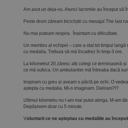
Am avut un deja-vu. Atunci lacrimile au început să 
Peste drum zăream bicicliștii cu mesajul The last run
Nu mai puteam respira. Înaintam cu dificultate.
Un membru al echipei – care a stat tot timpul langă
cu medalia. Trebuia să mă încadrez în timp-3 ore.
La kilometrul 20 zăresc alți colegi ce terminaseră ș
ce mă sufoca. Un ambulantier mă întreaba dacă sunt 
Inspiram cu greu și aveam o pâclă pe ochi. O vede
aștepta cu medalia. Mi-o imaginam. Deliram?!?
Ultimul kilometru nu l-am mai putut alerga. M-am târ
Depășisem doar cu 5 minute.
V
oluntarii ce ne așteptau cu medaliile au început