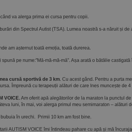
când va alerga prima ei cursa pentru copii.
ulburări din Spectrul Autist (TSA). Lumea noastră s-a năruit și de
unde am așternut toată emoția, toată durerea.
îmi spună pe nume:”Mă-mă-mă-mă”. Așa arată o bătălie castigată î
a mea cursă sportivă de 3 km
. Cu acest gând. Pentru a purta me
 cursa. Împreună cu terapeuții alături de care Ines muncește de 4 
SM VOICE.
Am oferit apă alegătorilor de la maraton la punctul de h
teva luni, în mai, voi alerga primul meu semimaraton – alături d
 bubuia în urechi. Primii 10 km am fost bine.
tarii AUTISM VOICE îmi întindeau pahare cu apă și mă încurajau