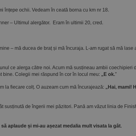
îmi înțepe ochii. Vedeam în ceată borna cu km nr 18.
ner – Ultimul alergător. Eram în ultimii 20, cred.
 mine – mă ducea de braț și mă încuraja. L-am rugat să mă lase 
i unul ce alerga către noi. Acum mă susțineau ambii coechipieri 
bine. Colegii mei răspund în cor în locul meu:
„E ok.
”
am la fiecare colț. O auzeam cum mă încurajează:
„Hai, mami! H
ât susținută de îngerii mei păzitori. Pană am văzut linia de Fin
 să aplaude și mi-au așezat medalia mult visata la gât.