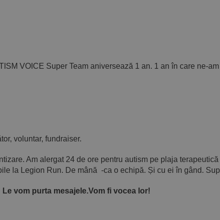
UTISM VOICE Super Team aniversează 1 an. 1 an în care ne-am s
or, voluntar, fundraiser.
ntizare. Am alergat 24 de ore pentru autism pe plaja terapeutică 
ile la Legion Run. De mână -ca o echipă. Și cu ei în gând. Supe
! Le vom purta mesajele.Vom fi vocea lor!