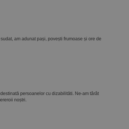
udat, am adunat pași, povești frumoase și ore de
destinată persoanelor cu dizabilităti. Ne-am târât
reroii noștri.