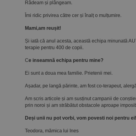
Râdeam și plângeam.
Îmi ridic privirea către cer și înalț o mulțumire.
Mami,am reușit!
Și iată că anul acesta, această echipa minunată A
terapie pentru 400 de copii.
C
e inseamnă echipa pentru mine?
Ei sunt a doua mea familie. Prietenii mei.
Așadar, pe langă părinte, am fost co-terapeut, alergăt
Am scris articole și am susținut campanii de conștie
prin noroi și am străbătut obstacole aproape imposib
Deși unii nu pot vorbi, vom povesti noi pentru ei
Teodora, mămica lui Ines