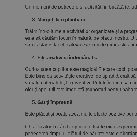
Un moment de petrecere și activități în bucătărie, udat 
Mergeți la o plimbare
Trăim într-o lume a activităților organizate și a prog
este să căutăm locuri în natură, pe placul nostru. U
sau castane, faceți câteva exerciții de gimnastică îm
Fiți creativi și îndemânatici
Curiozitatea copiilor este magică! Fiecare copil poat
Este bine ca activitățile creative, de tip art & craft s
variați materialele, fiți inventivi! Puteți încerca să 
oferiți apoi utilitate imediată (suporturi pentru pahare
Gătiți împreună
Este plăcut și poate avea multe efecte pozitive pentr
Chiar și atunci când copiii sunt foarte mici, experime
petrecerea timpului alături de părinte este o abordar