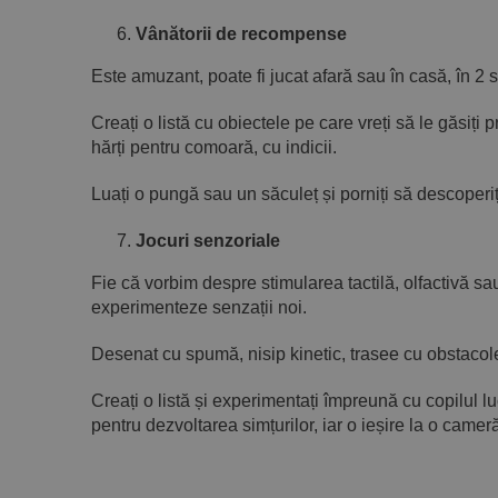
Vânătorii de recompense
Este amuzant, poate fi jucat afară sau în casă, în 2 
Creați o listă cu obiectele pe care vreți să le găsiți 
hărți pentru comoară, cu indicii.
Luați o pungă sau un săculeț și porniți să descoperiți
Jocuri senzoriale
Fie că vorbim despre stimularea tactilă, olfactivă 
experimenteze senzații noi.
Desenat cu spumă, nisip kinetic, trasee cu obstacole, 
Creați o listă și experimentați împreună cu copilul lu
pentru dezvoltarea simțurilor, iar o ieșire la o came