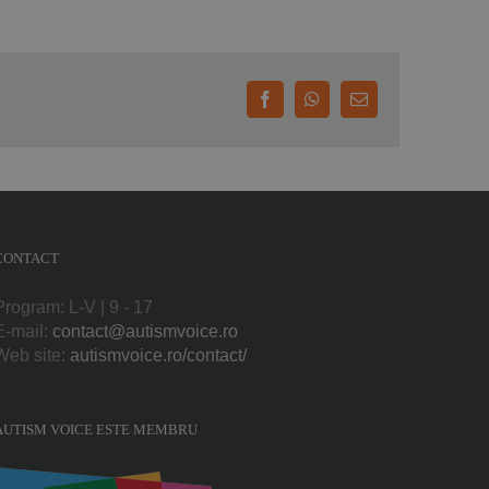
Facebook
WhatsApp
E-
mail:
CONTACT
Program: L-V | 9 - 17
E-mail:
contact@autismvoice.ro
Web site:
autismvoice.ro/contact/
AUTISM VOICE ESTE MEMBRU