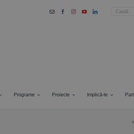
Cautare...
Programe
Proiecte
Implică-te
Part
A