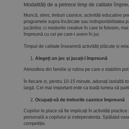
Modalități de a petrece timp de calitate împre
Muncă, stres, treburi casnice, activități educative pe
programele supra-încărcate sau indisponibilitatea p
jucăriilor, ci modurile creative în care le folosim, m
împreună cu cei pe care-i avem în jur.
Timpul de calitate înseamnă activități plăcute și rel
Alegeți un joc și jucați-l împreună
Atmosfera din familie și rutina pe care o stabilim pot
În fiecare zi, pentru 10-15 minute, adunați laolaltă t
largă. Cel mai important este ca toată lumea să parti
Ocupați-vă de treburile casnice împreună
Copiilor le place să fie implicați în activități practic
personală a copilului și independența. Spălatul vase
competiție.