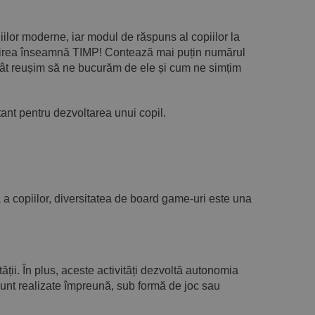
liilor moderne, iar modul de răspuns al copiilor la
 Iubirea înseamnă TIMP! Contează mai puțin numărul
 ci cât reușim să ne bucurăm de ele și cum ne simțim
tant pentru dezvoltarea unui copil.
tă a copiilor, diversitatea de board game-uri este una
ității. În plus, aceste activități dezvoltă autonomia
sunt realizate împreună, sub formă de joc sau