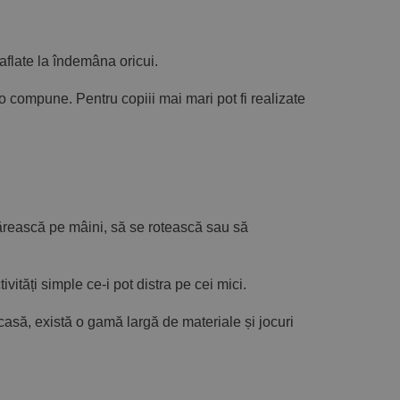
 aflate la îndemâna oricui.
 a o compune. Pentru copiii mai mari pot fi realizate
dărească pe mâini, să se rotească sau să
vități simple ce-i pot distra pe cei mici.
acasă, există o gamă largă de materiale și jocuri