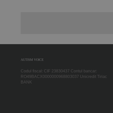
AUTISM VOICE
Codul fiscal: CIF 23830437 Contul bancar:
RO49BACX0000000968803037 Unicredit Tiriac
BANK