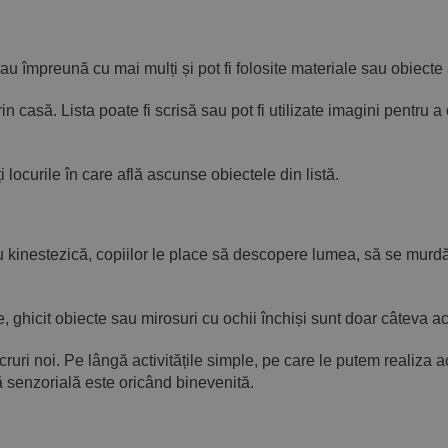
sau împreună cu mai mulți și pot fi folosite materiale sau obiecte
prin casă. Lista poate fi scrisă sau pot fi utilizate imagini pentru
 locurile în care află ascunse obiectele din listă.
sau kinestezică, copiilor le place să descopere lumea, să se mur
ghicit obiecte sau mirosuri cu ochii închiși sunt doar câteva acti
cruri noi. Pe lângă activitățile simple, pe care le putem realiza 
ră senzorială este oricând binevenită.