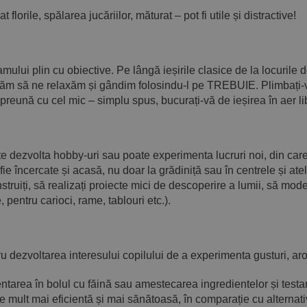
florile, spălarea jucăriilor, măturat – pot fi utile și distractive!
ramului plin cu obiective. Pe lângă ieșirile clasice de la locurile
ităm să ne relaxăm și gândim folosindu-l pe TREBUIE. Plimbați-v
preună cu cel mic – simplu spus, bucurați-vă de ieșirea în aer li
e dezvolta hobby-uri sau poate experimenta lucruri noi, din care 
ă fie încercate și acasă, nu doar la grădiniță sau în centrele și ate
construiți, să realizați proiecte mici de descoperire a lumii, să mo
, pentru carioci, rame, tablouri etc.).
u dezvoltarea interesului copilului de a experimenta gusturi, aro
ntarea în bolul cu făină sau amestecarea ingredientelor și testare
e mult mai eficientă și mai sănătoasă, în comparație cu alternativ