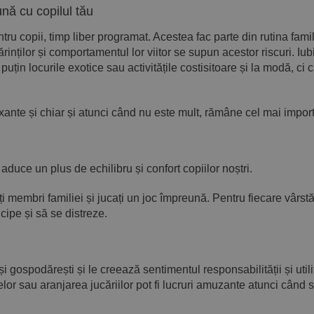
ună cu copilul tău
ntru copii, timp liber programat. Acestea fac parte din rutina fami
ărinților și comportamentul lor viitor se supun acestor riscuri.
ai puțin locurile exotice sau activitățile costisitoare și la modă,
axante și chiar și atunci când nu este mult, rămâne cel mai impor
 aduce un plus de echilibru și confort copiilor noștri.
oți membri familiei și jucați un joc împreună. Pentru fiecare vârs
cipe și să se distreze.
e și gospodărești și le creează sentimentul responsabilității și util
lor sau aranjarea jucăriilor pot fi lucruri amuzante atunci când 