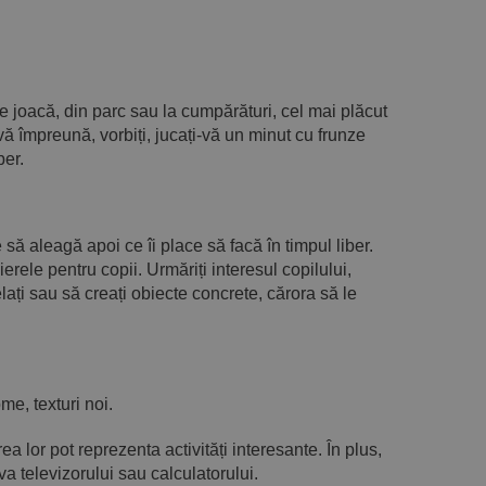
 de joacă, din parc sau la cumpărături, cel mai plăcut
ă împreună, vorbiți, jucați-vă un minut cu frunze
ber.
să aleagă apoi ce îi place să facă în timpul liber.
lierele pentru copii. Urmăriți interesul copilului,
delați sau să creați obiecte concrete, cărora să le
me, texturi noi.
a lor pot reprezenta activități interesante. În plus,
a televizorului sau calculatorului.