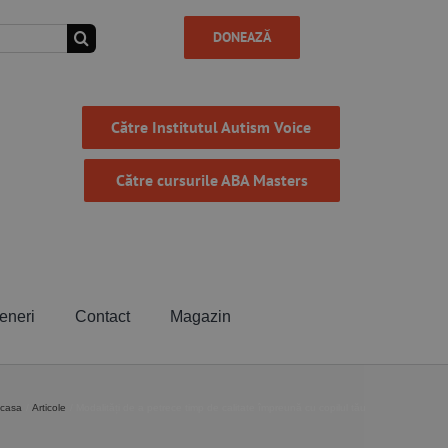
DONEAZĂ
Către Institutul Autism Voice
Către cursurile ABA Masters
eneri
Contact
Magazin
casa
Articole
Modalități de a petrece timp de calitate împreună cu copilul tău