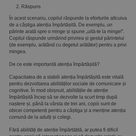
Răspuns
În acest scenariu, copilul răspunde la eforturile altcuiva
de a câștiga atenția împărtășită. De exemplu, un
părinte arată spre o minge și spune „uită-te la minge!”.
Copilul răspunde urmărind privirea și gestul părintelui
(de exemplu, arătând cu degetul arătător) pentru a privi
mingea.
De ce este importantă atenția împărtășită?
Capacitatea de a stabili atenția împărtășită este vitală
pentru dezvoltarea abilităților sociale de comunicare și
cognitive. În mod obișnuit, abilitățile de atenție
împărtășită încep să se dezvolte la scurt timp după
naștere și, până la vârsta de trei ani, copiii sunt de
obicei competenți pentru a câștiga și a menține atenția
comună de la adulți și colegi.
Fără abilități de atenție împărtățită, ar putea fi dificil