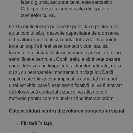
face o glumă, ascunde ceva, este sarcastic).
Ochii pot dezvălui semnificația din spatele
cuvintelor cuiva.
Există multe lucruri pe care le puteți face pentru a vă
ajuta copilul să-și dezvolte capacitatea de a observa
ochii altora și de a utiliza contactul vizual. Nu puteți
forța un copil să realizeze contact vizual sau să
încercați să-l învățați într-un moment care nu are nicio
semnificație pentru el. Copiii trebuie să învețe despre
contactul vizual în timpul interacțiunilor naturale, de zi
cu zi, cu persoanele importante din viața lor. Dacă
copilul este într-adevăr implicat și conectat în timpul
unei activități care îi este semnificativă, el va fi motivat
să folosească contactul vizual și va afla despre
motivele pentru care ne privim când interacționăm.
Câteva sfaturi pentru dezvoltarea contactului vizual
Fiți față în față