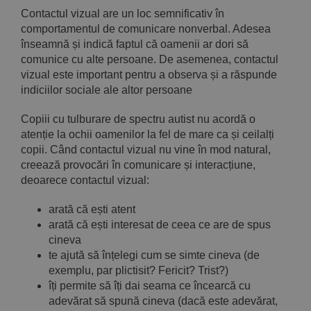
Contactul vizual are un loc semnificativ în
comportamentul de comunicare nonverbal. Adesea
înseamnă și indică faptul că oamenii ar dori să
comunice cu alte persoane. De asemenea, contactul
vizual este important pentru a observa și a răspunde
indiciilor sociale ale altor persoane
Copiii cu tulburare de spectru autist nu acordă o
atenție la ochii oamenilor la fel de mare ca și ceilalți
copii. Când contactul vizual nu vine în mod natural,
creează provocări în comunicare și interacțiune,
deoarece contactul vizual:
arată că ești atent
arată că ești interesat de ceea ce are de spus
cineva
te ajută să înțelegi cum se simte cineva (de
exemplu, par plictisit? Fericit? Trist?)
îți permite să îți dai seama ce încearcă cu
adevărat să spună cineva (dacă este adevărat,