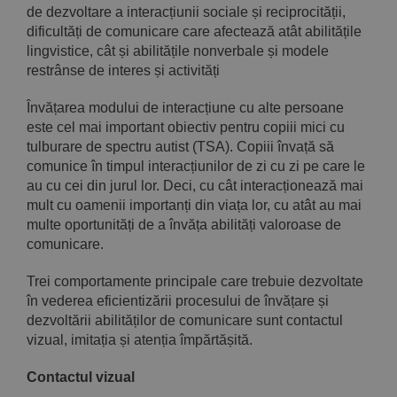
de dezvoltare a interacțiunii sociale și reciprocității,
dificultăți de comunicare care afectează atât abilitățile
lingvistice, cât și abilitățile nonverbale și modele
restrânse de interes și activități
Învățarea modului de interacțiune cu alte persoane
este cel mai important obiectiv pentru copiii mici cu
tulburare de spectru autist (TSA). Copiii învață să
comunice în timpul interacțiunilor de zi cu zi pe care le
au cu cei din jurul lor. Deci, cu cât interacționează mai
mult cu oamenii importanți din viața lor, cu atât au mai
multe oportunități de a învăța abilități valoroase de
comunicare.
Trei comportamente principale care trebuie dezvoltate
în vederea eficientizării procesului de învățare și
dezvoltării abilităților de comunicare sunt contactul
vizual, imitația și atenția împărtășită.
Contactul vizual