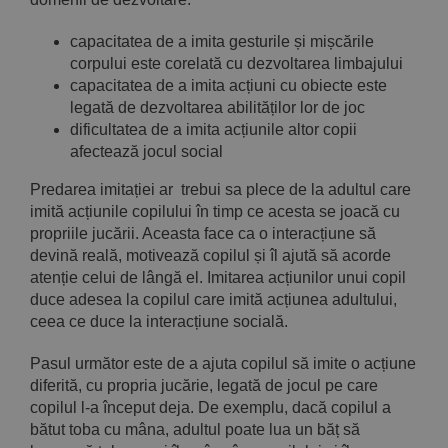
capacitatea de a imita gesturile și mișcările
corpului este corelată cu dezvoltarea limbajului
capacitatea de a imita acțiuni cu obiecte este
legată de dezvoltarea abilităților lor de joc
dificultatea de a imita acțiunile altor copii
afectează jocul social
Predarea imitației ar trebui sa plece de la adultul care
imită acțiunile copilului în timp ce acesta se joacă cu
propriile jucării. Aceasta face ca o interacțiune să
devină reală, motivează copilul și îl ajută să acorde
atenție celui de lângă el. Imitarea acțiunilor unui copil
duce adesea la copilul care imită acțiunea adultului,
ceea ce duce la interacțiune socială.
Pasul următor este de a ajuta copilul să imite o acțiune
diferită, cu propria jucărie, legată de jocul pe care
copilul l-a început deja. De exemplu, dacă copilul a
bătut toba cu mâna, adultul poate lua un băț să