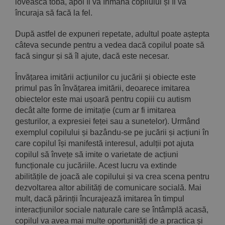
lovească toba, apoi îl va înmâna copilului și îl va
încuraja să facă la fel.
După astfel de expuneri repetate, adultul poate aștepta
câteva secunde pentru a vedea dacă copilul poate să
facă singur și să îl ajute, dacă este necesar.
Învățarea imitării acțiunilor cu jucării și obiecte este
primul pas în învățarea imitării, deoarece imitarea
obiectelor este mai ușoară pentru copiii cu autism
decât alte forme de imitație (cum ar fi imitarea
gesturilor, a expresiei feței sau a sunetelor). Urmând
exemplul copilului și bazându-se pe jucării și acțiuni în
care copilul își manifestă interesul, adulții pot ajuta
copilul să învețe să imite o varietate de acțiuni
funcționale cu jucăriile. Acest lucru va extinde
abilitățile de joacă ale copilului și va crea scena pentru
dezvoltarea altor abilități de comunicare socială. Mai
mult, dacă părinții încurajează imitarea în timpul
interacțiunilor sociale naturale care se întâmplă acasă,
copilul va avea mai multe oportunități de a practica și