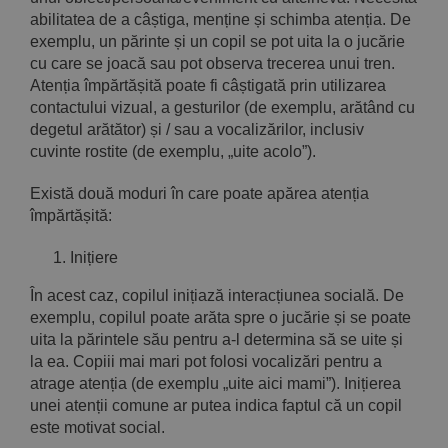
abilitatea de a câștiga, menține și schimba atenția. De
exemplu, un părinte și un copil se pot uita la o jucărie
cu care se joacă sau pot observa trecerea unui tren.
Atenția împărtășită poate fi câștigată prin utilizarea
contactului vizual, a gesturilor (de exemplu, arătând cu
degetul arătător) și / sau a vocalizărilor, inclusiv
cuvinte rostite (de exemplu, „uite acolo”).
Există două moduri în care poate apărea atenția
împărtășită:
Inițiere
În acest caz, copilul inițiază interacțiunea socială. De
exemplu, copilul poate arăta spre o jucărie și se poate
uita la părintele său pentru a-l determina să se uite și
la ea. Copiii mai mari pot folosi vocalizări pentru a
atrage atenția (de exemplu „uite aici mami”). Inițierea
unei atenții comune ar putea indica faptul că un copil
este motivat social.