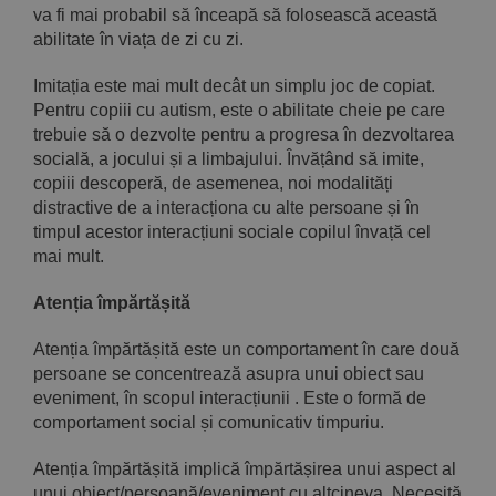
va fi mai probabil să înceapă să folosească această
abilitate în viața de zi cu zi.
Imitația este mai mult decât un simplu joc de copiat.
Pentru copiii cu autism, este o abilitate cheie pe care
trebuie să o dezvolte pentru a progresa în dezvoltarea
socială, a jocului și a limbajului. Învățând să imite,
copiii descoperă, de asemenea, noi modalități
distractive de a interacționa cu alte persoane și în
timpul acestor interacțiuni sociale copilul învață cel
mai mult.
Atenția împărtășită
Atenția împărtășită este un comportament în care două
persoane se concentrează asupra unui obiect sau
eveniment, în scopul interacțiunii . Este o formă de
comportament social și comunicativ timpuriu.
Atenția împărtășită implică împărtășirea unui aspect al
unui obiect/persoană/eveniment cu altcineva. Necesită