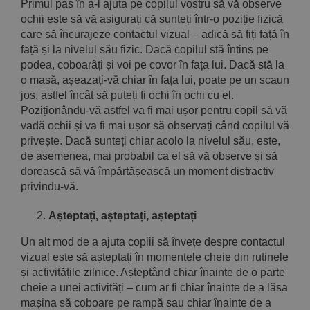
Primul pas în a-l ajuta pe copilul vostru să vă observe
ochii este să vă asigurați că sunteți într-o poziție fizică
care să încurajeze contactul vizual – adică să fiți față în
față și la nivelul său fizic. Dacă copilul stă întins pe
podea, coboarâți și voi pe covor în fața lui. Dacă stă la
o masă, așeazați-vă chiar în fața lui, poate pe un scaun
jos, astfel încât să puteți fi ochi în ochi cu el.
Poziționându-vă astfel va fi mai ușor pentru copil să vă
vadă ochii și va fi mai ușor să observați când copilul vă
privește. Dacă sunteți chiar acolo la nivelul său, este,
de asemenea, mai probabil ca el să vă observe și să
dorească să vă împărtășească un moment distractiv
privindu-vă.
Așteptați, așteptați, așteptați
Un alt mod de a ajuta copiii să învețe despre contactul
vizual este să așteptați în momentele cheie din rutinele
și activitățile zilnice. Așteptând chiar înainte de o parte
cheie a unei activități – cum ar fi chiar înainte de a lăsa
mașina să coboare pe rampă sau chiar înainte de a