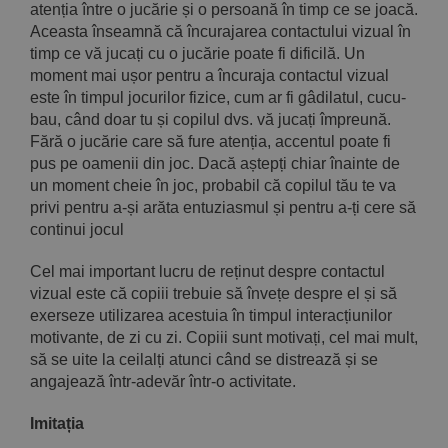
atenția între o jucărie și o persoană în timp ce se joacă.
Aceasta înseamnă că încurajarea contactului vizual în
timp ce vă jucați cu o jucărie poate fi dificilă. Un
moment mai ușor pentru a încuraja contactul vizual
este în timpul jocurilor fizice, cum ar fi gâdilatul, cucu-
bau, când doar tu și copilul dvs. vă jucați împreună.
Fără o jucărie care să fure atenția, accentul poate fi
pus pe oamenii din joc. Dacă aștepți chiar înainte de
un moment cheie în joc, probabil că copilul tău te va
privi pentru a-și arăta entuziasmul și pentru a-ți cere să
continui jocul
Cel mai important lucru de reținut despre contactul
vizual este că copiii trebuie să învețe despre el și să
exerseze utilizarea acestuia în timpul interacțiunilor
motivante, de zi cu zi. Copiii sunt motivați, cel mai mult,
să se uite la ceilalți atunci când se distrează și se
angajează într-adevăr într-o activitate.
Imitația