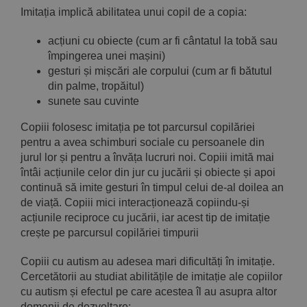
Imitația implică abilitatea unui copil de a copia:
acțiuni cu obiecte (cum ar fi cântatul la tobă sau
împingerea unei mașini)
gesturi și mișcări ale corpului (cum ar fi bătutul
din palme, tropăitul)
sunete sau cuvinte
Copiii folosesc imitația pe tot parcursul copilăriei
pentru a avea schimburi sociale cu persoanele din
jurul lor și pentru a învăța lucruri noi. Copiii imită mai
întâi acțiunile celor din jur cu jucării și obiecte și apoi
continuă să imite gesturi în timpul celui de-al doilea an
de viață. Copiii mici interacționează copiindu-și
acțiunile reciproce cu jucării, iar acest tip de imitație
crește pe parcursul copilăriei timpurii
Copiii cu autism au adesea mari dificultăți în imitație.
Cercetătorii au studiat abilitățile de imitație ale copiilor
cu autism și efectul pe care acestea îl au asupra altor
domenii de dezvoltare: