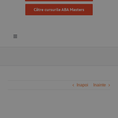
Către cursurile ABA Masters
Toggle
Navigation
Despre noi
Resurse
Programe
Inapoi
Inainte
Proiecte