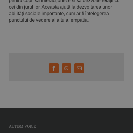
pentru copii să interacționeze și să dezvolte relații cu
cei din jurul lor. Aceasta ajută la dezvoltarea unor
abilități sociale importante, cum ar fi înțelegerea
punctului de vedere al altuia, empatia.
Facebook
WhatsApp
E-
mail:
AUTISM VOICE