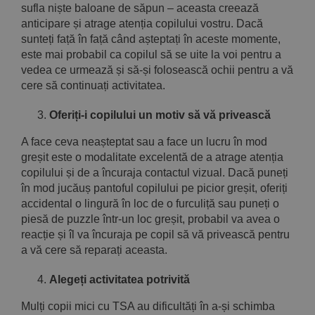
sufla niște baloane de săpun – aceasta creează
anticipare și atrage atenția copilului vostru. Dacă
sunteți față în față când așteptați în aceste momente,
este mai probabil ca copilul să se uite la voi pentru a
vedea ce urmează și să-și folosească ochii pentru a vă
cere să continuați activitatea.
Oferiți-i copilului un motiv să vă privească
A face ceva neașteptat sau a face un lucru în mod
greșit este o modalitate excelentă de a atrage atenția
copilului și de a încuraja contactul vizual. Dacă puneți
în mod jucăuș pantoful copilului pe picior greșit, oferiți
accidental o lingură în loc de o furculiță sau puneți o
piesă de puzzle într-un loc greșit, probabil va avea o
reacție și îl va încuraja pe copil să vă privească pentru
a vă cere să reparați aceasta.
Alegeți activitatea potrivită
Mulți copii mici cu TSA au dificultăți în a-și schimba