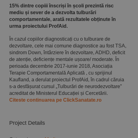
Implică-te
15% dintre copiii înscriși în școli prezintă risc
mediu și sever de a dezvolta tulburări
comportamentale, arată rezultatele obținute în
Parteneri
urma proiectului ProfAid.
În cazul copiilor diagnosticați cu o tulburare de
Contact
dezvoltare, cele mai comune diagnostice au fost TSA,
sindrom Down, întârziere în dezvoltare, ADHD, deficit
de atenție, deficiențe mentale ușoare/ moderate. În
Magazin
perioada decembrie 2017-iunie 2018, Asociația
Terapie Comportamentală Aplicată , cu sprijinul
Kaufland, a derulat proiectul ProfAid, în cadrul căruia
s-a desfășurat cursul „Tulburări de neurodezvoltare”
acreditat de Ministerul Educației și Cercetării.
Citeste continuarea pe ClickSanatate.ro
Project Details