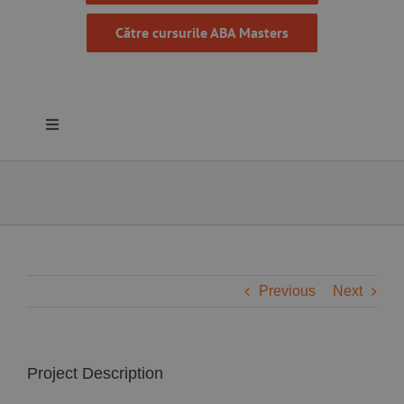
Către cursurile ABA Masters
Toggle
Navigation
Despre noi
Resurse
Programe
Previous
Next
Proiecte
Project Description