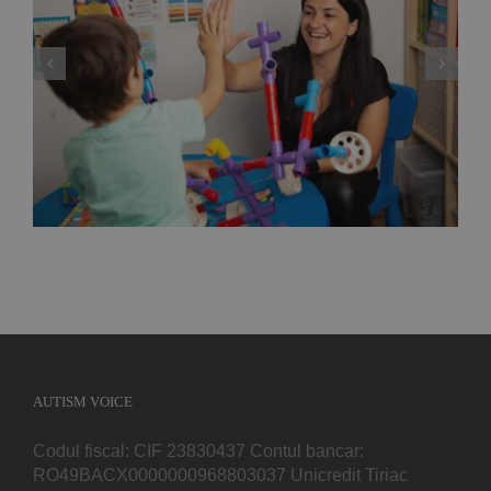
Deputata PNL Mara Calista anunță un proiect
de lege care reglementează modul de
exercitare a profesiei de ”analist
comportamental”, adică specialistul care
gestionează terapiile problemelor copiilor cu
autism
AUTISM VOICE
Codul fiscal: CIF 23830437 Contul bancar:
RO49BACX0000000968803037 Unicredit Tiriac