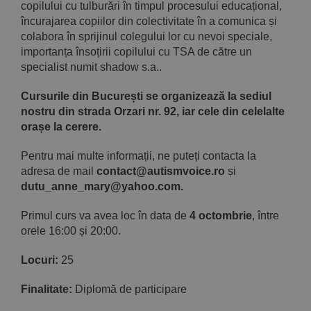
copilului cu tulburări în timpul procesului educațional,
încurajarea copiilor din colectivitate în a comunica și
colabora în sprijinul colegului lor cu nevoi speciale,
importanța însoțirii copilului cu TSA de către un
specialist numit shadow s.a..
Cursurile din București se organizează la sediul
nostru din strada Orzari nr. 92, iar cele din celelalte
orașe la cerere.
Pentru mai multe informații, ne puteți contacta la
adresa de mail
contact@autismvoice.ro
și
dutu_anne_mary@yahoo.com.
Primul curs va avea loc în data de
4 octombrie
, între
orele 16:00 și 20:00.
Locuri:
25
Finalitate:
Diplomă de participare