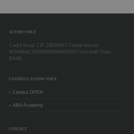
AUTISM VOICE
Codul fiscal: CIF 23830437 Contul bancar:
RO49BACX0000000968803037 Unicredit Tiriac
BANK
CENTRELE AUTISM VOICE
Centrul OPEN
ABA Academy
CONTACT