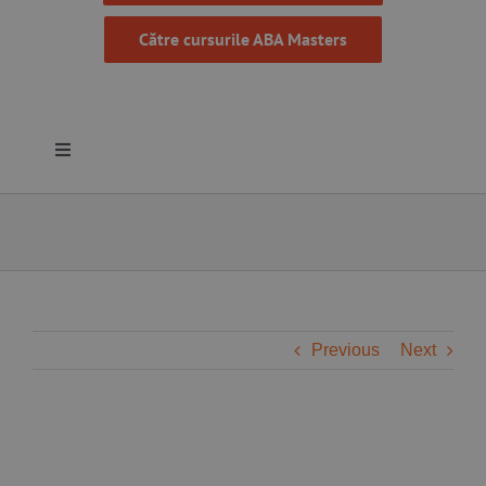
Către cursurile ABA Masters
Toggle
Navigation
Despre noi
Resurse
Programe
Previous
Next
Proiecte