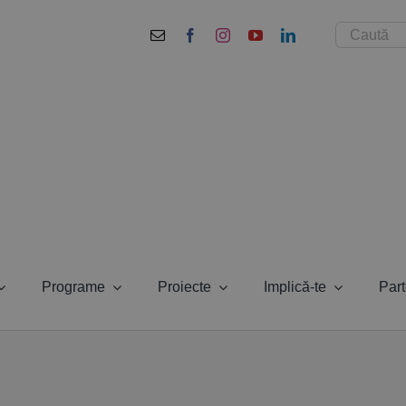
Cautare...
Programe
Proiecte
Implică-te
Part