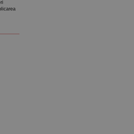
ri
plicarea