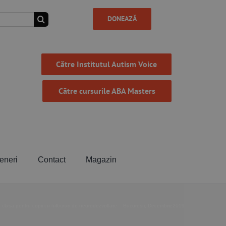
DONEAZĂ
Către Institutul Autism Voice
Către cursurile ABA Masters
eneri
Contact
Magazin
 clasa pentru copii cu tulburari de neurodezvoltare – Bucuresti, Decembrie2019