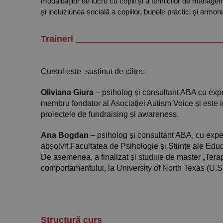
modalităților de lucru cu copiii și a tehnicilor de manag
și incluziunea socială a copiilor, bunele practici și armo
Traineri
Cursul este susținut de către:
Oliviana Giura
– psiholog și consultant ABA cu exp
membru fondator al Asociației Autism Voice și este im
proiectele de fundraising și awareness.
Ana Bogdan
– psiholog și consultant ABA, cu expe
absolvit Facultatea de Psihologie și Științe ale Edu
De asemenea, a finalizat și studiile de master „Terapi
comportamentului, la University of North Texas (U.S
Structură curs