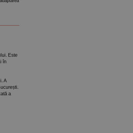
a adaptarea
lui. Este
i în
i. A
ucurești.
cată a