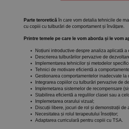
Parte teroretică
în care vom detalia tehnicile de m
cu copiii cu tulburări de comportament și învățare.
Printre temele pe care le vom aborda și le vom a
Noțiuni introductive despre analiza aplicată 
Descrierea tulburărilor pervazive de dezvoltar
Implementarea tehnicilor și metodelor specif
Tehnici de motivare eficientă a comportamentel
Gestionarea comportamentelor inadecvate la c
Integrarea copiilor cu tulburări pervazive de d
Implemetarea sistemelor de recompensare (sis
Stabilirea eficientă a regulilor clasei sau a cel
Implemetarea orarului vizual;
Discuții libere, jocuri de rol și demonstrații de
Necesitatea și rolul terapeutului însoțitor;
Adaptarea curriculară pentru copiii cu TSA.