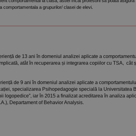
ement comportamental la clasă, astfel încât profesorii să poată asigur
nia comportamentala a grupurilor/ clasei de elevi.
eriență de 13 ani în domeniul analizei aplicate a comportamentu
plicată, atât în recuperarea și integrarea copiilor cu TSA, cât ș
riență de 9 ani în domeniul analizei aplicate a comportamentulu
cației, specializarea Psihopedagogie specială la Universitatea B
i logopedice”, iar în 2015 a finalizat acreditarea în analiza apli
.A.), Departament of Behavior Analysis.