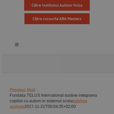
Către Institutul Autism Voice
Către cursurile ABA Masters
Toggle
Navigation
Despre noi
Resurse
Previous
Next
Programe
Fundatia TELUS International sustine integrarea
copiilor cu autism in sistemul scolar
adelina
anghele
2017-11-21T00:04:35+02:00
Proiecte