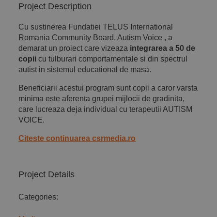
Project Description
Implică-te
Cu sustinerea Fundatiei TELUS International
Romania Community Board, Autism Voice , a
demarat un proiect care vizeaza
integrarea a 50 de
Parteneri
copii
cu tulburari comportamentale si din spectrul
autist in sistemul educational de masa.
Contact
Beneficiarii acestui program sunt copii a caror varsta
minima este aferenta grupei mijlocii de gradinita,
care lucreaza deja individual cu terapeutii AUTISM
Magazin
VOICE.
Citeste continuarea csrmedia.ro
Project Details
Categories: