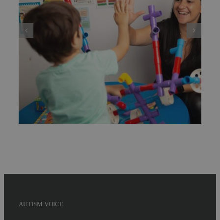
Deputata PNL Mara Calista anunță un
proiect de lege care reglementează modul
de exercitare a profesiei de ”analist
comportamental”, adică specialistul care
gestionează terapiile problemelor copiilor cu
autism
AUTISM VOICE