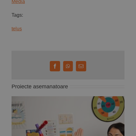
Media
Tags:
telus
Facebook
WhatsApp
E-
mail:
Proiecte asemanatoare