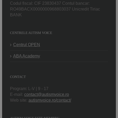
Codul fiscal: CIF 23830437 Contul bancar:
RO49BACX0000000968803037 Unicredit Tiriac
BANK
CENTRELE AUTISM VOICE
Centrul OPEN
ABA Academy
CONTACT
Program: L-V | 9 - 17
E-mail:
contact@autismvoice.ro
Web site:
autismvoice.ro/contact/