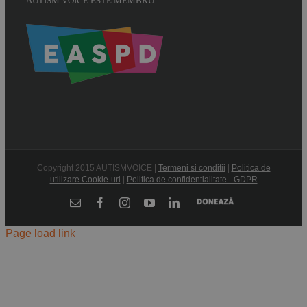
AUTISM VOICE ESTE MEMBRU
Copyright 2015 AUTISMVOICE |
Termeni si conditii
|
Politica de
utilizare Cookie-uri
|
Politica de confidentialitate - GDPR
Donează
E-
Facebook
Instagram
YouTube
LinkedIn
mail:
Page load link